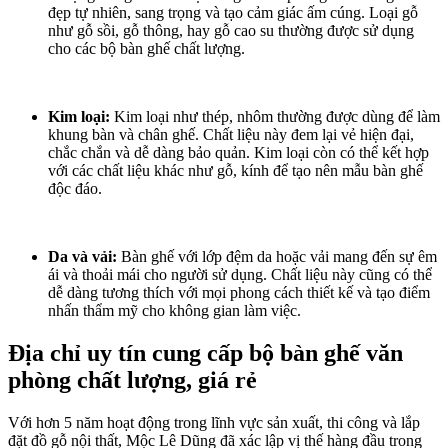
đẹp tự nhiên, sang trọng và tạo cảm giác ấm cúng. Loại gỗ
như gỗ sồi, gỗ thông, hay gỗ cao su thường được sử dụng
cho các bộ bàn ghế chất lượng.
Kim loại:
Kim loại như thép, nhôm thường được dùng để làm
khung bàn và chân ghế. Chất liệu này đem lại vẻ hiện đại,
chắc chắn và dễ dàng bảo quản. Kim loại còn có thể kết hợp
với các chất liệu khác như gỗ, kính để tạo nên mẫu bàn ghế
độc đáo.
Da và vải:
Bàn ghế với lớp đệm da hoặc vải mang đến sự êm
ái và thoải mái cho người sử dụng. Chất liệu này cũng có thể
dễ dàng tương thích với mọi phong cách thiết kế và tạo điểm
nhấn thẩm mỹ cho không gian làm việc.
Địa chỉ uy tín cung cấp bộ bàn ghế văn
phòng chất lượng, giá rẻ
Với hơn 5 năm hoạt động trong lĩnh vực sản xuất, thi công và lắp
đặt đồ gỗ nội thất, Mộc Lê Dũng đã xác lập vị thế hàng đầu trong