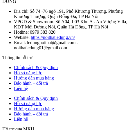
DŨNG
Địa chỉ: Số 74 -76 ngõ 191, Phố Khương Thượng, Phường
Khương Thượng, Quận Đống Đa, TP Hà Nội.
VPGD & Showroom. Số A04, L03 Khu A - An Vượng Villa,
KĐT Mới Dương Nội, Quận Hà Đông, TP Hà Nội
Hotline: 0979 383 820
Website:
https://noithatledung.vn/
Email: ledungnoithat@gmail.com -
noithatledung01@gmail.com.
Thông tin hỗ trợ
Chính sách & Quy định
Hồ sơ năng lực
Hướng dẫn mua hàng
Bảo hành – đổi trả
Liên hệ
Chính sách & Quy định
Hồ sơ năng lực
Hướng dẫn mua hàng
Bảo hành – đổi trả
Liên hệ
Hỗ trợ qua MXH