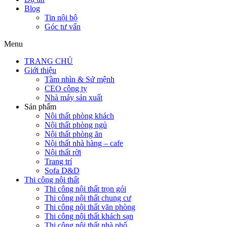
Blog
Tin nội bộ
Góc tư vấn
Menu
TRANG CHỦ
Giới thiệu
Tầm nhìn & Sứ mệnh
CEO công ty
Nhà máy sản xuất
Sản phẩm
Nội thất phòng khách
Nội thất phòng ngủ
Nội thất phòng ăn
Nội thất nhà hàng – cafe
Nội thất rời
Trang trí
Sofa D&D
Thi công nội thất
Thi công nội thất trọn gói
Thi công nội thất chung cư
Thi công nội thất văn phòng
Thi công nội thất khách sạn
Thi công nội thất nhà phố