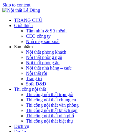
Skip to content
TRANG CHỦ
Giới thiệu
Tầm nhìn & Sứ mệnh
CEO công ty
Nhà máy sản xuất
Sản phẩm
Nội thất phòng khách
Nội thất phòng ngủ
Nội thất phòng ăn
Nội thất nhà hàng – cafe
Nội thất rời
Trang trí
Sofa D&D
Thi công nội thất
Thi công nội thất trọn gói
Thi công nội thất chung cư
Thi công nội thất văn phòng
Thi công nội thất khách sạn
Thi công nội thất nhà phố
Thi công nội thất biệt thự
Dich vụ
Dự án