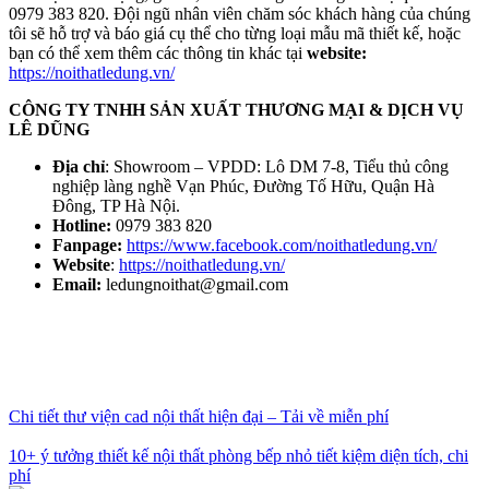
0979 383 820. Đội ngũ nhân viên chăm sóc khách hàng của chúng
tôi sẽ hỗ trợ và báo giá cụ thể cho từng loại mẫu mã thiết kế, hoặc
bạn có thể xem thêm các thông tin khác tại
website:
https://noithatledung.vn/
CÔNG TY TNHH SẢN XUẤT THƯƠNG MẠI & DỊCH VỤ
LÊ DŨNG
Địa chỉ
: Showroom – VPDD: Lô DM 7-8, Tiểu thủ công
nghiệp làng nghề Vạn Phúc, Đường Tố Hữu, Quận Hà
Đông, TP Hà Nội.
Hotline:
0979 383 820
Fanpage:
https://www.facebook.com/noithatledung.vn/
Website
:
https://noithatledung.vn/
Email:
ledungnoithat@gmail.com
Chi tiết thư viện cad nội thất hiện đại – Tải về miễn phí
10+ ý tưởng thiết kế nội thất phòng bếp nhỏ tiết kiệm diện tích, chi
phí