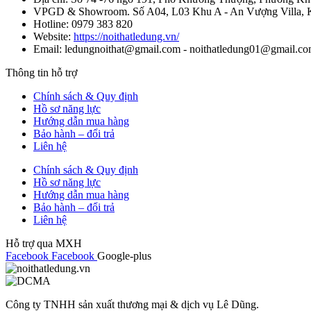
VPGD & Showroom. Số A04, L03 Khu A - An Vượng Villa,
Hotline: 0979 383 820
Website:
https://noithatledung.vn/
Email: ledungnoithat@gmail.com - noithatledung01@gmail.co
Thông tin hỗ trợ
Chính sách & Quy định
Hồ sơ năng lực
Hướng dẫn mua hàng
Bảo hành – đổi trả
Liên hệ
Chính sách & Quy định
Hồ sơ năng lực
Hướng dẫn mua hàng
Bảo hành – đổi trả
Liên hệ
Hỗ trợ qua MXH
Facebook
Facebook
Google-plus
Công ty TNHH sản xuất thương mại & dịch vụ Lê Dũng.