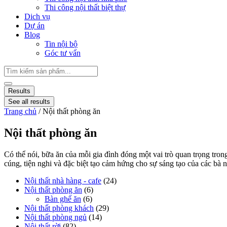
Thi công nội thất biệt thự
Dich vụ
Dự án
Blog
Tin nội bộ
Góc tư vấn
Results
See all results
Trang chủ
/ Nội thất phòng ăn
Nội thất phòng ăn
Có thể nói, bữa ăn của mỗi gia đình đóng một vai trò quan trọng tron
cúng, tiện nghi và đặc biệt tạo cảm hứng cho sự sáng tạo của các bà 
Nội thất nhà hàng - cafe
(24)
Nội thất phòng ăn
(6)
Bàn ghế ăn
(6)
Nội thất phòng khách
(29)
Nội thất phòng ngủ
(14)
Nội thất rời
(82)