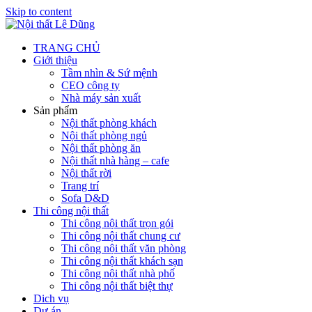
Skip to content
TRANG CHỦ
Giới thiệu
Tầm nhìn & Sứ mệnh
CEO công ty
Nhà máy sản xuất
Sản phẩm
Nội thất phòng khách
Nội thất phòng ngủ
Nội thất phòng ăn
Nội thất nhà hàng – cafe
Nội thất rời
Trang trí
Sofa D&D
Thi công nội thất
Thi công nội thất trọn gói
Thi công nội thất chung cư
Thi công nội thất văn phòng
Thi công nội thất khách sạn
Thi công nội thất nhà phố
Thi công nội thất biệt thự
Dich vụ
Dự án