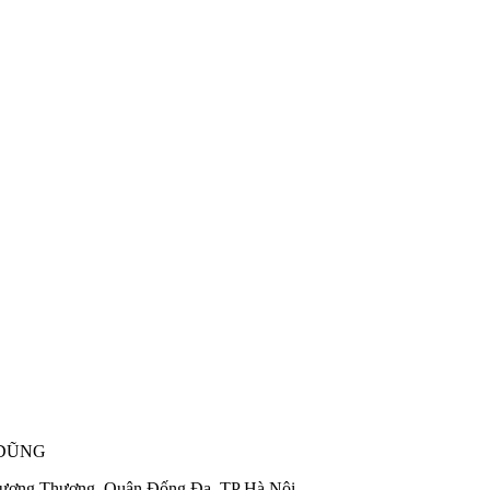
 DŨNG
hương Thượng, Quận Đống Đa, TP Hà Nội.