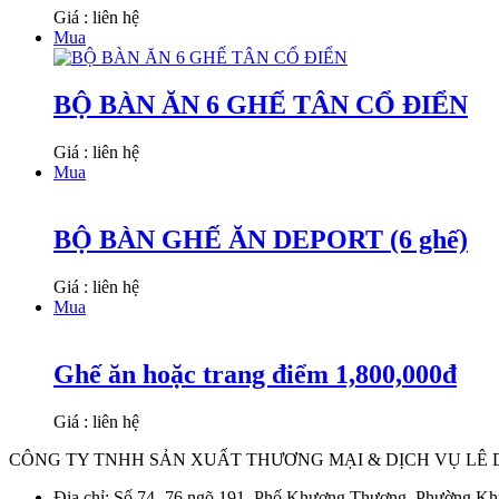
Giá : liên hệ
Mua
BỘ BÀN ĂN 6 GHẾ TÂN CỔ ĐIỂN
Giá : liên hệ
Mua
BỘ BÀN GHẾ ĂN DEPORT (6 ghế)
Giá : liên hệ
Mua
Ghế ăn hoặc trang điểm 1,800,000đ
Giá : liên hệ
CÔNG TY TNHH SẢN XUẤT THƯƠNG MẠI & DỊCH VỤ LÊ
Địa chỉ: Số 74 -76 ngõ 191, Phố Khương Thượng, Phường K