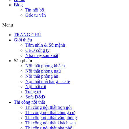
Blog
Tin nội bộ
Góc tư vấn
Menu
TRANG CHỦ
Giới thiệu
Tầm nhìn & Sứ mệnh
CEO công ty
Nhà máy sản xuất
Sản phẩm
Nội thất phòng khách
Nội thất phòng ngủ
Nội thất phòng ăn
Nội thất nhà hàng – cafe
Nội thất rời
Trang trí
Sofa D&D
Thi công nội thất
Thi công nội thất trọn gói
Thi công nội thất chung cư
Thi công nội thất văn phòng
Thi công nội thất khách sạn
Thi công nội thất nhà phố