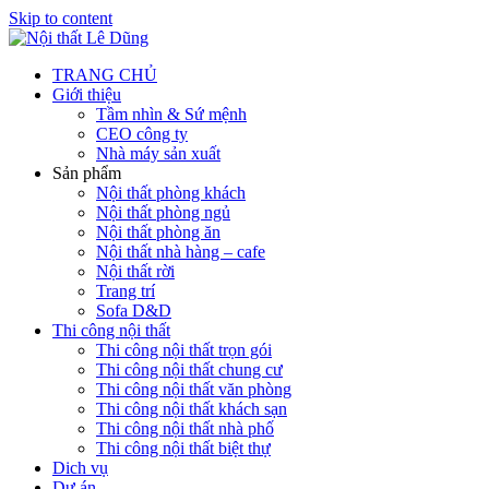
Skip to content
TRANG CHỦ
Giới thiệu
Tầm nhìn & Sứ mệnh
CEO công ty
Nhà máy sản xuất
Sản phẩm
Nội thất phòng khách
Nội thất phòng ngủ
Nội thất phòng ăn
Nội thất nhà hàng – cafe
Nội thất rời
Trang trí
Sofa D&D
Thi công nội thất
Thi công nội thất trọn gói
Thi công nội thất chung cư
Thi công nội thất văn phòng
Thi công nội thất khách sạn
Thi công nội thất nhà phố
Thi công nội thất biệt thự
Dich vụ
Dự án