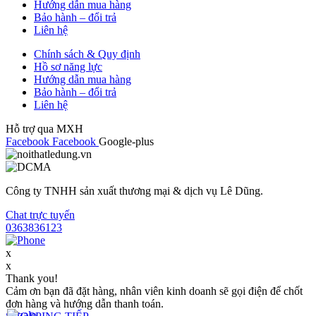
Hướng dẫn mua hàng
Bảo hành – đổi trả
Liên hệ
Chính sách & Quy định
Hồ sơ năng lực
Hướng dẫn mua hàng
Bảo hành – đổi trả
Liên hệ
Hỗ trợ qua MXH
Facebook
Facebook
Google-plus
Công ty TNHH sản xuất thương mại & dịch vụ Lê Dũng.
Chat trực tuyến
0363836123
x
x
Thank you!
Cảm ơn bạn đã đặt hàng, nhân viên kinh doanh sẽ gọi điện để chốt
đơn hàng và hướng dẫn thanh toán.