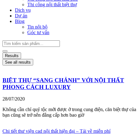
Thi công nội thất biệt thự
Dich vụ
Dự án
Blog
Tin nội bộ
Góc tư vấn
Results
See all results
BIỆT THỰ “SANG CHẢNH” VỚI NỘI THẤT
PHONG CÁCH LUXURY
28/07/2020
Không cần chỉ quý tộc mới được ở trong cung điện, căn biệt thự của
bạn cũng sẽ trở nên đẳng cấp hơn bao giờ
Chi tiết thư viện cad nội thất hiện đại – Tải về miễn phí