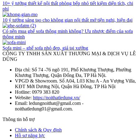
10+ ý tưởng thiết kế nội thất phòng bếp nhỏ tiết kiệm diện tích, chi
phí
10 ý tưởng sáng tạo cho không gian nội thất mở tiện nghi, hiện đại
Có nên mua ghế sofa thông minh không? Ưu nhược điểm của sofa
thông minh
Sofa mini – ghế sofa nhỏ đẹp, giá tại xưởng
CÔNG TY TNHH SẢN XUẤT THƯƠNG MẠI & DỊCH VỤ LÊ
DŨNG
Địa chỉ: Số 74 -76 ngõ 191, Phố Khương Thượng, Phường
Khương Thượng, Quận Đống Đa, TP Hà Nội.
VPGD & Showroom. Số A04, L03 Khu A - An Vượng Villa,
KĐT Mới Dương Nội, Quận Hà Đông, TP Hà Nội
Hotline: 0979 383 820
Website:
https://noithatledung.vn/
Email: ledungnoithat@gmail.com -
noithatledung01@gmail.com.
Thông tin hỗ trợ
Chính sách & Quy định
Hồ sơ năng lực