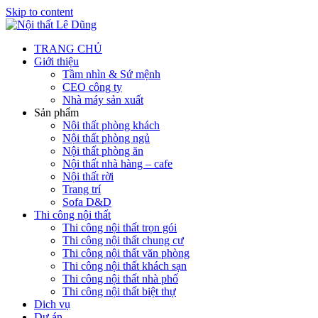
Skip to content
TRANG CHỦ
Giới thiệu
Tầm nhìn & Sứ mệnh
CEO công ty
Nhà máy sản xuất
Sản phẩm
Nội thất phòng khách
Nội thất phòng ngủ
Nội thất phòng ăn
Nội thất nhà hàng – cafe
Nội thất rời
Trang trí
Sofa D&D
Thi công nội thất
Thi công nội thất trọn gói
Thi công nội thất chung cư
Thi công nội thất văn phòng
Thi công nội thất khách sạn
Thi công nội thất nhà phố
Thi công nội thất biệt thự
Dich vụ
Dự án