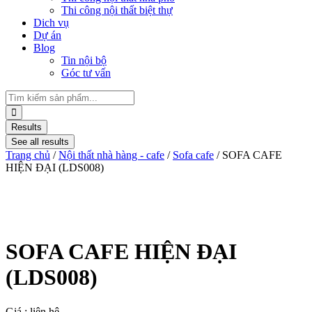
Thi công nội thất biệt thự
Dich vụ
Dự án
Blog
Tin nội bộ
Góc tư vấn
Results
See all results
Trang chủ
/
Nội thất nhà hàng - cafe
/
Sofa cafe
/ SOFA CAFE
HIỆN ĐẠI (LDS008)
SOFA CAFE HIỆN ĐẠI
(LDS008)
Giá : liên hệ