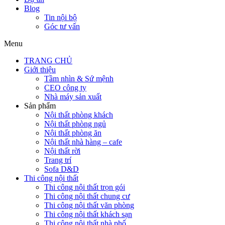
Blog
Tin nội bộ
Góc tư vấn
Menu
TRANG CHỦ
Giới thiệu
Tầm nhìn & Sứ mệnh
CEO công ty
Nhà máy sản xuất
Sản phẩm
Nội thất phòng khách
Nội thất phòng ngủ
Nội thất phòng ăn
Nội thất nhà hàng – cafe
Nội thất rời
Trang trí
Sofa D&D
Thi công nội thất
Thi công nội thất trọn gói
Thi công nội thất chung cư
Thi công nội thất văn phòng
Thi công nội thất khách sạn
Thi công nội thất nhà phố