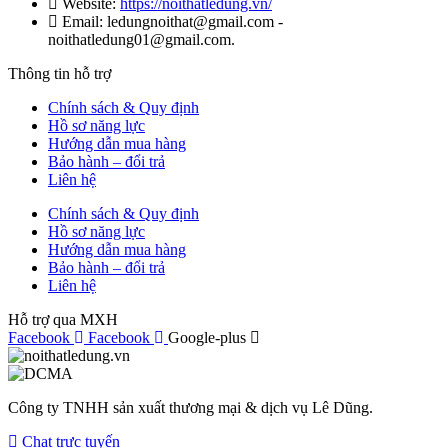
Website:
https://noithatledung.vn/
Email: ledungnoithat@gmail.com -
noithatledung01@gmail.com.
Thông tin hỗ trợ
Chính sách & Quy định
Hồ sơ năng lực
Hướng dẫn mua hàng
Bảo hành – đổi trả
Liên hệ
Chính sách & Quy định
Hồ sơ năng lực
Hướng dẫn mua hàng
Bảo hành – đổi trả
Liên hệ
Hỗ trợ qua MXH
Facebook
Facebook
Google-plus
Công ty TNHH sản xuất thương mại & dịch vụ Lê Dũng.
Chat trực tuyến