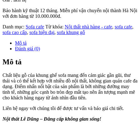
Bảo hành kỹ thuật 12 tháng. Miễn phí vận chuyển nội thành Hà Nội
với đơn hàng từ 10.000.000đ.
Danh mục:
Sofa cafe
Từ khóa:
Nội thất nhà hàng - cafe
,
sofa cafe
,
sofa cao cấp
,
sofa hiện đại
,
sofa khung gỗ
Mô tả
Đánh giá (0)
Mô tả
Chất liệu gỗ của khung ghế sofa mang đến cảm giác gần gũi, thư
thái và có thể kết hợp với nhiều đồ nội thất, không gian quán cafe đa
dạng. Điểm nhấn nổi bật của sản phẩm là bởi những đường may
tinh tế, những góc cạnh bo tròn đẹp mắt tạo nên ấn tượng mạnh mẽ
cho khách hàng ngay từ ánh nhìn đầu tiên.
Liên hệ ngay với chúng tôi để được tư vấn và báo giá chi tiết.
Nội thất Lê Dũng – Đẳng cấp không gian sống!