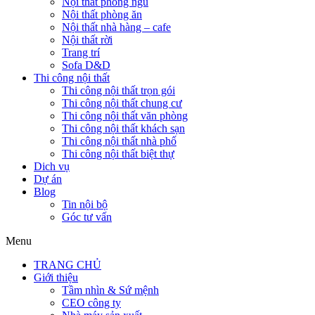
Nội thất phòng ngủ
Nội thất phòng ăn
Nội thất nhà hàng – cafe
Nội thất rời
Trang trí
Sofa D&D
Thi công nội thất
Thi công nội thất trọn gói
Thi công nội thất chung cư
Thi công nội thất văn phòng
Thi công nội thất khách sạn
Thi công nội thất nhà phố
Thi công nội thất biệt thự
Dich vụ
Dự án
Blog
Tin nội bộ
Góc tư vấn
Menu
TRANG CHỦ
Giới thiệu
Tầm nhìn & Sứ mệnh
CEO công ty