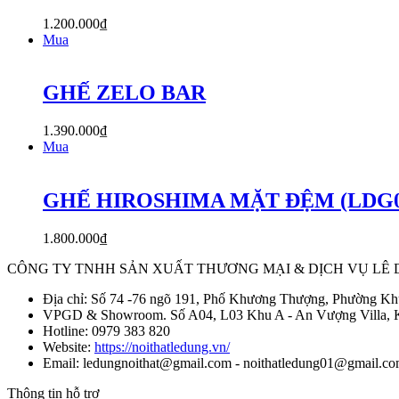
1.200.000
₫
Mua
GHẾ ZELO BAR
1.390.000
₫
Mua
GHẾ HIROSHIMA MẶT ĐỆM (LDG0
1.800.000
₫
CÔNG TY TNHH SẢN XUẤT THƯƠNG MẠI & DỊCH VỤ LÊ
Địa chỉ: Số 74 -76 ngõ 191, Phố Khương Thượng, Phường K
VPGD & Showroom. Số A04, L03 Khu A - An Vượng Villa,
Hotline: 0979 383 820
Website:
https://noithatledung.vn/
Email: ledungnoithat@gmail.com - noithatledung01@gmail.co
Thông tin hỗ trợ