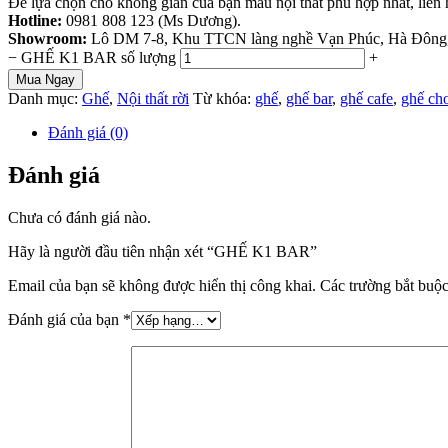
Để lựa chọn cho không gian của bạn mẫu nội thất phù hợp nhất, liên 
Hotline:
0981 808 123 (Ms Dương).
Showroom:
Lô DM 7-8, Khu TTCN làng nghề Vạn Phúc, Hà Đông,
−
GHẾ K1 BAR số lượng
+
Mua Ngay
Danh mục:
Ghế
,
Nội thất rời
Từ khóa:
ghế
,
ghế bar
,
ghế cafe
,
ghế ch
Đánh giá (0)
Đánh giá
Chưa có đánh giá nào.
Hãy là người đầu tiên nhận xét “GHẾ K1 BAR”
Email của bạn sẽ không được hiển thị công khai.
Các trường bắt buộ
Đánh giá của bạn
*