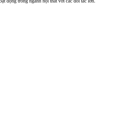
t động trong ngành nội thất với các đối tác lớn.