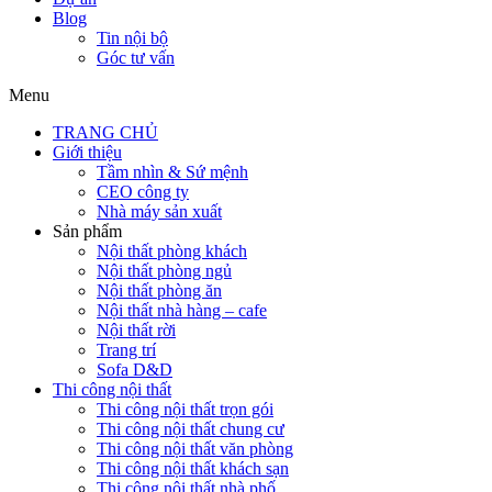
Blog
Tin nội bộ
Góc tư vấn
Menu
TRANG CHỦ
Giới thiệu
Tầm nhìn & Sứ mệnh
CEO công ty
Nhà máy sản xuất
Sản phẩm
Nội thất phòng khách
Nội thất phòng ngủ
Nội thất phòng ăn
Nội thất nhà hàng – cafe
Nội thất rời
Trang trí
Sofa D&D
Thi công nội thất
Thi công nội thất trọn gói
Thi công nội thất chung cư
Thi công nội thất văn phòng
Thi công nội thất khách sạn
Thi công nội thất nhà phố