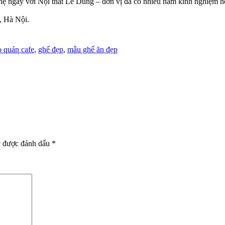
hệ ngay với Nội thất Lê Dũng – đơn vị đã có nhiều năm kinh nghiệm hoạ
 Hà Nội.
o quán cafe
,
ghế đẹp
,
mẫu ghế ăn đẹp
c được đánh dấu
*