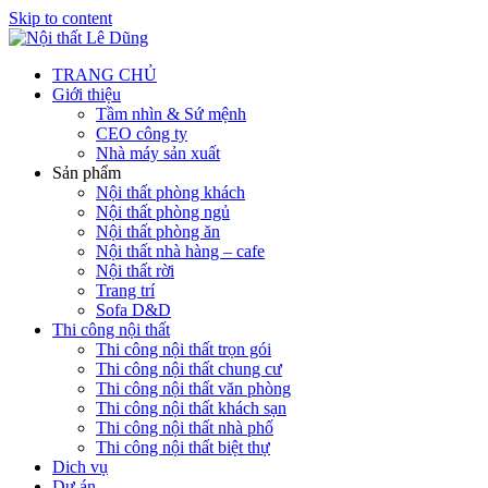
Skip to content
TRANG CHỦ
Giới thiệu
Tầm nhìn & Sứ mệnh
CEO công ty
Nhà máy sản xuất
Sản phẩm
Nội thất phòng khách
Nội thất phòng ngủ
Nội thất phòng ăn
Nội thất nhà hàng – cafe
Nội thất rời
Trang trí
Sofa D&D
Thi công nội thất
Thi công nội thất trọn gói
Thi công nội thất chung cư
Thi công nội thất văn phòng
Thi công nội thất khách sạn
Thi công nội thất nhà phố
Thi công nội thất biệt thự
Dich vụ
Dự án