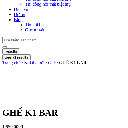
Thi công nội thất biệt thự
Dich vụ
Dự án
Blog
Tin nội bộ
Góc tư vấn
Results
See all results
Trang chủ
/
Nội thất rời
/
Ghế
/ GHẾ K1 BAR
GHẾ K1 BAR
1.850.000
₫