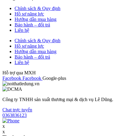
Chính sách & Quy định
Hồ sơ năng lực
Hướng dẫn mua hàng
Bảo hành – đổi trả
Liên hệ
Chính sách & Quy định
Hồ sơ năng lực
Hướng dẫn mua hàng
Bảo hành – đổi trả
Liên hệ
Hỗ trợ qua MXH
Facebook
Facebook
Google-plus
Công ty TNHH sản xuất thương mại & dịch vụ Lê Dũng.
Chat trực tuyến
0363836123
x
x