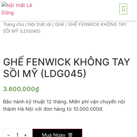
TRANG CHỦ
GIỚI THI
SẢN PH
THI CÔNG NỘI THẤ
DICH VỤ
Trang chủ
/
Nội thất rời
/
Ghế
/ GHẾ FENWICK KHÔNG TAY
SỒI MỸ (LDG045)
GHẾ FENWICK KHÔNG TAY
SỒI MỸ (LDG045)
3.600.000
₫
Bảo hành kỹ thuật 12 tháng. Miễn phí vận chuyển nội
thành Hà Nội với đơn hàng từ 10.000.000đ.
−
+
Mua Ngay