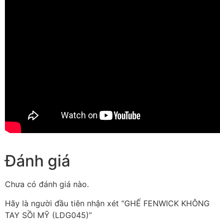
Đánh giá
Chưa có đánh giá nào.
Hãy là người đầu tiên nhận xét “GHẾ FENWICK KHÔNG
TAY SỒI MỸ (LDG045)”