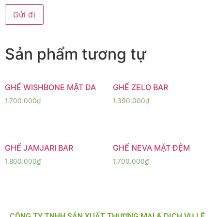
Sản phẩm tương tự
GHẾ WISHBONE MẶT DA
GHẾ ZELO BAR
1.700.000
₫
1.390.000
₫
GHẾ JAMJARI BAR
GHẾ NEVA MẶT ĐỆM
1.800.000
₫
1.700.000
₫
CÔNG TY TNHH SẢN XUẤT THƯƠNG MẠI & DỊCH VỤ LÊ