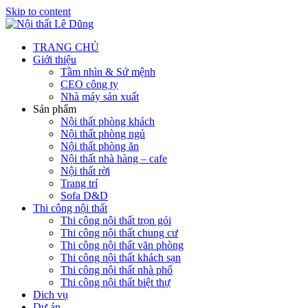
Skip to content
TRANG CHỦ
Giới thiệu
Tầm nhìn & Sứ mệnh
CEO công ty
Nhà máy sản xuất
Sản phẩm
Nội thất phòng khách
Nội thất phòng ngủ
Nội thất phòng ăn
Nội thất nhà hàng – cafe
Nội thất rời
Trang trí
Sofa D&D
Thi công nội thất
Thi công nội thất trọn gói
Thi công nội thất chung cư
Thi công nội thất văn phòng
Thi công nội thất khách sạn
Thi công nội thất nhà phố
Thi công nội thất biệt thự
Dich vụ
Dự án