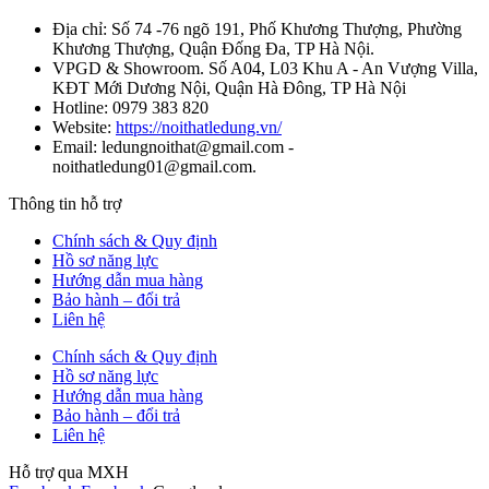
Địa chỉ: Số 74 -76 ngõ 191, Phố Khương Thượng, Phường
Khương Thượng, Quận Đống Đa, TP Hà Nội.
VPGD & Showroom. Số A04, L03 Khu A - An Vượng Villa,
KĐT Mới Dương Nội, Quận Hà Đông, TP Hà Nội
Hotline: 0979 383 820
Website:
https://noithatledung.vn/
Email: ledungnoithat@gmail.com -
noithatledung01@gmail.com.
Thông tin hỗ trợ
Chính sách & Quy định
Hồ sơ năng lực
Hướng dẫn mua hàng
Bảo hành – đổi trả
Liên hệ
Chính sách & Quy định
Hồ sơ năng lực
Hướng dẫn mua hàng
Bảo hành – đổi trả
Liên hệ
Hỗ trợ qua MXH