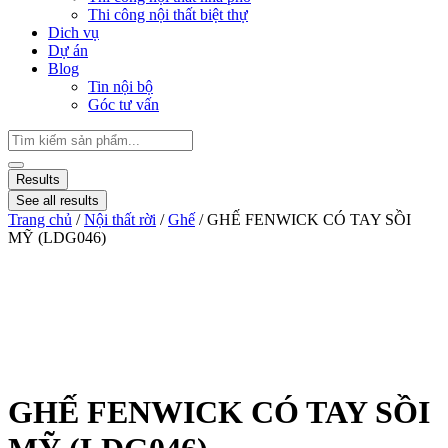
Thi công nội thất biệt thự
Dich vụ
Dự án
Blog
Tin nội bộ
Góc tư vấn
Results
See all results
Trang chủ
/
Nội thất rời
/
Ghế
/ GHẾ FENWICK CÓ TAY SỒI
MỸ (LDG046)
GHẾ FENWICK CÓ TAY SỒI