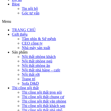
Blog
Tin nội bộ
Góc tư vấn
Menu
TRANG CHỦ
Giới thiệu
Tầm nhìn & Sứ mệnh
CEO công ty
Nhà máy sản xuất
Sản phẩm
Nội thất phòng khách
Nội thất phòng ngủ
Nội thất phòng ăn
Nội thất nhà hàng – cafe
Nội thất rời
Trang trí
Sofa D&D
Thi công nội thất
Thi công nội thất trọn gói
Thi công nội thất chung cư
Thi công nội thất văn phòng
Thi công nội thất khách sạn
Thi công nội thất nhà phố