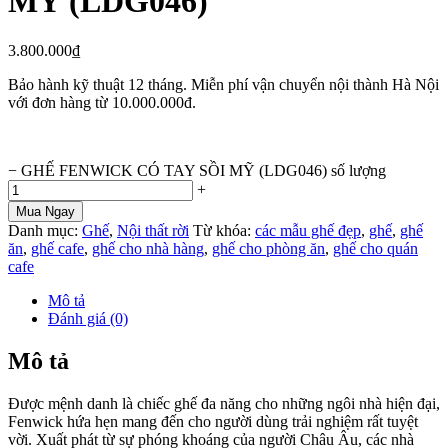
MỸ (LDG046)
3.800.000
₫
Bảo hành kỹ thuật 12 tháng. Miễn phí vận chuyển nội thành Hà Nội
với đơn hàng từ 10.000.000đ.
−
GHẾ FENWICK CÓ TAY SỒI MỸ (LDG046) số lượng
+
Mua Ngay
Danh mục:
Ghế
,
Nội thất rời
Từ khóa:
các mẫu ghế đẹp
,
ghế
,
ghế
ăn
,
ghế cafe
,
ghế cho nhà hàng
,
ghế cho phòng ăn
,
ghế cho quán
cafe
Mô tả
Đánh giá (0)
Mô tả
Được mệnh danh là chiếc ghế đa năng cho những ngôi nhà hiện đại,
Fenwick hứa hẹn mang đến cho người dùng trải nghiệm rất tuyệt
vời. Xuất phát từ sự phóng khoáng của người Châu Âu, các nhà