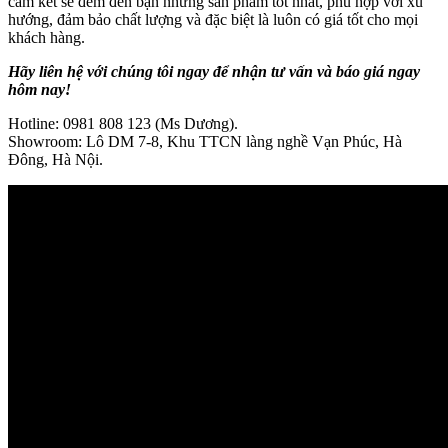
cam kết sẽ đem đến bạn những sản phẩm tốt nhất, phù hợp với xu
hướng, đảm bảo chất lượng và đặc biệt là luôn có giá tốt cho mọi
khách hàng.
Hãy liên hệ với chúng tôi ngay để nhận tư vấn và báo giá ngay
hôm nay!
Hotline: 0981 808 123 (Ms Dương).
Showroom: Lô DM 7-8, Khu TTCN làng nghề Vạn Phúc, Hà
Đông, Hà Nội.