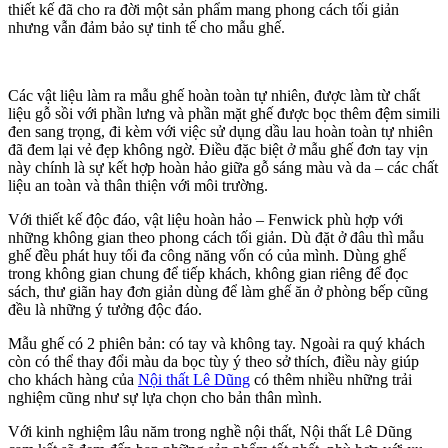
thiết kế đã cho ra đời một sản phẩm mang phong cách tối giản
nhưng vẫn đảm bảo sự tinh tế cho mẫu ghế.
Các vật liệu làm ra mẫu ghế hoàn toàn tự nhiên,
được làm từ chất
liệu gỗ sồi với phần lưng và phần mặt ghế được bọc thêm đệm simili
đen sang trọng, đi kèm với việc sử dụng dầu lau hoàn toàn tự nhiên
đã đem lại vẻ đẹp không ngờ. Điều đặc biệt ở mẫu ghế đơn tay vịn
này chính là sự kết hợp hoàn hảo giữa gỗ sáng màu và da – các chất
liệu an toàn và thân thiện với môi trường.
Với thiết kế độc đáo, vật liệu hoàn hảo – Fenwick phù hợp với
những không gian theo phong cách tối giản. Dù đặt ở đâu thì mẫu
ghế đều phát huy tối đa công năng vốn có của mình. Dùng ghế
trong không gian chung để tiếp khách, không gian riêng để đọc
sách, thư giãn hay đơn giản dùng để làm ghế ăn ở phòng bếp cũng
đều là những ý tưởng độc đáo.
Mẫu ghế có 2 phiên bản: có tay và không tay. Ngoài ra quý khách
còn có thể thay đổi màu da bọc tùy ý theo sở thích, điều này giúp
cho khách hàng của
Nội thất Lê Dũng
có thêm nhiều những trải
nghiệm cũng như sự lựa chọn cho bản thân mình.
Với kinh nghiệm lâu năm trong nghề nội thất, Nội thất Lê Dũng