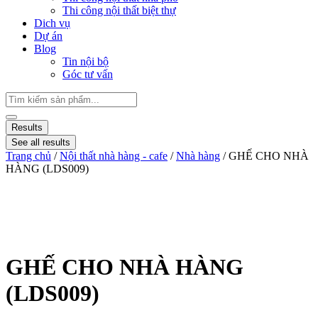
Thi công nội thất biệt thự
Dich vụ
Dự án
Blog
Tin nội bộ
Góc tư vấn
Results
See all results
Trang chủ
/
Nội thất nhà hàng - cafe
/
Nhà hàng
/ GHẾ CHO NHÀ
HÀNG (LDS009)
GHẾ CHO NHÀ HÀNG
(LDS009)