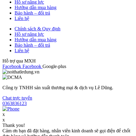
Hồ sơ năng lực
Hướng dẫn mua hàng
Bảo hành – đổi trả
Liên hệ
Chính sách & Quy định
Hồ sơ năng lực
Hướng dẫn mua hàng
Bảo hành – đổi trả
Liên hệ
Hỗ trợ qua MXH
Facebook
Facebook
Google-plus
Công ty TNHH sản xuất thương mại & dịch vụ Lê Dũng.
Chat trực tuyến
0363836123
x
x
Thank you!
Cảm ơn bạn đã đặt hàng, nhân viên kinh doanh sẽ gọi điện để chốt