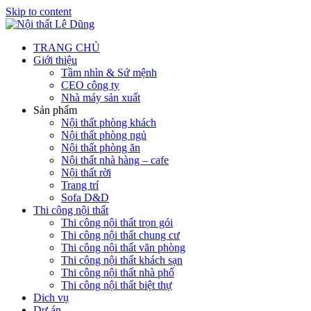
Skip to content
TRANG CHỦ
Giới thiệu
Tầm nhìn & Sứ mệnh
CEO công ty
Nhà máy sản xuất
Sản phẩm
Nội thất phòng khách
Nội thất phòng ngủ
Nội thất phòng ăn
Nội thất nhà hàng – cafe
Nội thất rời
Trang trí
Sofa D&D
Thi công nội thất
Thi công nội thất trọn gói
Thi công nội thất chung cư
Thi công nội thất văn phòng
Thi công nội thất khách sạn
Thi công nội thất nhà phố
Thi công nội thất biệt thự
Dich vụ
Dự án