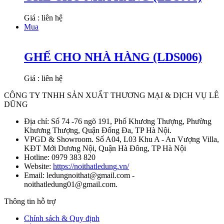
Giá : liên hệ
Mua
GHẾ CHO NHÀ HÀNG (LDS006)
Giá : liên hệ
CÔNG TY TNHH SẢN XUẤT THƯƠNG MẠI & DỊCH VỤ LÊ
DŨNG
Địa chỉ: Số 74 -76 ngõ 191, Phố Khương Thượng, Phường
Khương Thượng, Quận Đống Đa, TP Hà Nội.
VPGD & Showroom. Số A04, L03 Khu A - An Vượng Villa,
KĐT Mới Dương Nội, Quận Hà Đông, TP Hà Nội
Hotline: 0979 383 820
Website:
https://noithatledung.vn/
Email: ledungnoithat@gmail.com -
noithatledung01@gmail.com.
Thông tin hỗ trợ
Chính sách & Quy định