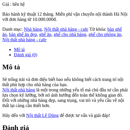
Giá : liên hệ
Bảo hành kỹ thuật 12 tháng. Miễn phí vận chuyển nội thành Hà Nội
với đơn hàng từ 10.000.000đ.
Danh mục:
Nhà hàng
,
Nội thất nhà hàng - cafe
Từ khóa:
bàn ghế
ăn
,
bàn ghế ăn đẹp
,
ghế ăn
,
ghế cho nhà hàng
,
ghế cho phòng ăn
,
Nội thất nhà hàng - cafe
Mô tả
Đánh giá (0)
Mô tả
Sẽ trống trải và đơn điệu biết bao nếu không biết cách trang trí nội
thất phù hợp cho nhà hàng của bạn.
Nội thất nhà hàng
là một trong những yếu tố mà chủ đầu tư cần phải
lựa chọn kỹ lưỡng, bởi nó ảnh hưởng đến toàn thể không gian đó.
Đối với những nhà hàng đẹp, sang trọng, vai trò và yêu cầu về nội
thất lại càng cần thiết hơn.
Hãy đến với
Nội thất Lê Dũng
để được tư vấn và giải đáp!
Đánh giá