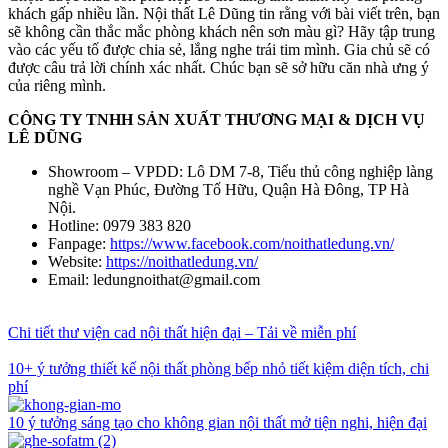
khách gấp nhiều lần. Nội thất Lê Dũng tin rằng với bài viết trên, bạn
sẽ không cần thắc mắc phòng khách nên sơn màu gì? Hãy tập trung
vào các yếu tố được chia sẻ, lắng nghe trái tim mình. Gia chủ sẽ có
được câu trả lời chính xác nhất. Chúc bạn sẽ sở hữu căn nhà ưng ý
của riêng mình.
CÔNG TY TNHH SẢN XUẤT THƯƠNG MẠI & DỊCH VỤ
LÊ DŨNG
Showroom – VPDD: Lô DM 7-8, Tiểu thủ công nghiệp làng
nghề Vạn Phúc, Đường Tố Hữu, Quận Hà Đông, TP Hà
Nội.
Hotline: 0979 383 820
Fanpage:
https://www.facebook.com/noithatledung.vn/
Website:
https://noithatledung.vn/
Email: ledungnoithat@gmail.com
Chi tiết thư viện cad nội thất hiện đại – Tải về miễn phí
10+ ý tưởng thiết kế nội thất phòng bếp nhỏ tiết kiệm diện tích, chi
phí
10 ý tưởng sáng tạo cho không gian nội thất mở tiện nghi, hiện đại