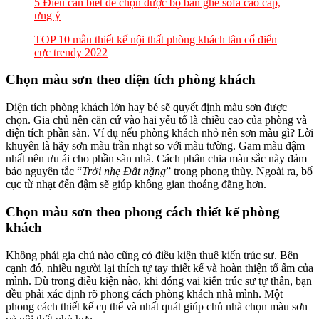
5 Điều cần biết để chọn được bộ bàn ghế sofa cao cấp,
ưng ý
TOP 10 mẫu thiết kế nội thất phòng khách tân cổ điển
cực trendy 2022
Chọn màu sơn theo diện tích phòng khách
Diện tích phòng khách lớn hay bé sẽ quyết định màu sơn được
chọn. Gia chủ nên căn cứ vào hai yếu tố là chiều cao của phòng và
diện tích phần sàn. Ví dụ nếu phòng khách nhỏ nên sơn màu gì? Lời
khuyên là hãy sơn màu trần nhạt so với màu tường. Gam màu đậm
nhất nên ưu ái cho phần sàn nhà. Cách phân chia màu sắc này đảm
bảo nguyên tắc “
Trời nhẹ Đất nặng
” trong phong thùy. Ngoài ra, bố
cục từ nhạt đến đậm sẽ giúp không gian thoáng đãng hơn.
Chọn màu sơn theo phong cách thiết kế phòng
khách
Không phải gia chủ nào cũng có điều kiện thuê kiến trúc sư. Bên
cạnh đó, nhiều người lại thích tự tay thiết kế và hoàn thiện tổ ấm của
mình. Dù trong điều kiện nào, khi đóng vai kiến trúc sư tự thân, bạn
đều phải xác định rõ phong cách phòng khách nhà mình. Một
phong cách thiết kế cụ thể và nhất quát giúp chủ nhà chọn màu sơn