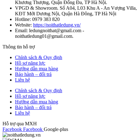
Khương Thượng, Quận Đống Đa, TP Hà Nội.
VPGD & Showroom. Số A04, L03 Khu A - An Vượng Villa,
KĐT Mới Dương Nội, Quận Hà Đông, TP Hà Nội
Hotline: 0979 383 820
Website:
https://noithatledung.vn/
Email: ledungnoithat@gmail.com -
noithatledung01@gmail.com.
Thông tin hỗ trợ
Chính sách & Quy định
Hồ sơ năng lực
Hướng dẫn mua hàng
Bảo hành – đổi trả
Liên hệ
Chính sách & Quy định
Hồ sơ năng lực
Hướng dẫn mua hàng
Bảo hành – đổi trả
Liên hệ
Hỗ trợ qua MXH
Facebook
Facebook
Google-plus