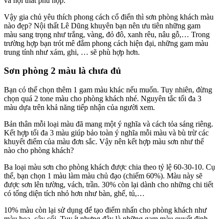
và nội thất phù hợp.
Vậy gia chủ yêu thích phong cách cổ điển thì sơn phòng khách màu
nào đẹp? Nội thất Lê Dũng khuyên bạn nên ưu tiên những gam
màu sang trọng như trắng, vàng, đỏ đô, xanh rêu, nâu gỗ,… Trong
trường hợp bạn trót mê đắm phong cách hiện đại, những gam màu
trung tính như xám, ghi, … sẽ phù hợp hơn.
Sơn phòng 2 màu là chưa đủ
Bạn có thể chọn thêm 1 gam màu khác nếu muốn. Tuy nhiên, đừng
chọn quá 2 tone màu cho phòng khách nhé. Nguyên tắc tối đa 3
màu dựa trên khả năng tiếp nhận của người xem.
Bản thân mỗi loại màu đã mang một ý nghĩa và cách tỏa sáng riêng.
Kết hợp tối đa 3 màu giúp bảo toàn ý nghĩa mỗi màu và bù trừ các
khuyết điểm của màu đơn sắc. Vậy nên kết hợp màu sơn như thế
nào cho phòng khách?
Ba loại màu sơn cho phòng khách được chia theo tỷ lệ 60-30-10. Cụ
thể, bạn chọn 1 màu làm màu chủ đạo (chiếm 60%). Màu này sẽ
được sơn lên tường, vách, trần. 30% còn lại dành cho những chi tiết
có tổng diện tích nhỏ hơn như bàn, ghế, tủ,…
10% màu còn lại sử dụng để tạo điểm nhấn cho phòng khách như
màu hoa, cây cối. Tuy ít nhưng đây là những gam màu quyết định