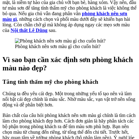
mặt, là niềm tự hào của gia chủ với bạn bè, hàng xóm. Vậy nên, đầu
tư màu sơn để tăng tính thẩm mỹ cho phòng khách là việc không thể
bỏ qua. Nếu gia chủ vẫn đang phân vân
phòng khách nên sơn
màu gì
, những cách chọn và phối màu dưới đây sẽ khiến bạn hài
lòng. Còn chần chờ gì mà không áp dụng ngay các mẹo sơn màu
của
Nội thất Lê Dũng
sau.
Phòng khách nên sơn màu gì cho cuốn hút?
Vì sao bạn cần xác định sơn phòng khách
màu nào đẹp?
Tăng tính thẩm mỹ cho phòng khách
Chúng ta đều yêu cái đẹp. Một trong những yếu tố tạo nên và làm
nổi bật cái đẹp chính là màu sắc. Nhờ màu sắc, vạn vật trở nên sống
động và dễ phân biệt hơn.
Bản chất của câu hỏi phòng khách nên sơn màu gì chính là tìm cách
làm cho phòng khách đẹp hơn. Cách đơn giản là hãy phân tách các
bộ phận trong phòng khách ra để tìm màu sơn phù hợp. Bạn nên
chọn màu từ chung đến riêng, từ tổng thể đến chi tiết. Trước hết,
hãy quan tâm về tường phòng khách (bộ phận làm nền). Ý nghĩ lóe