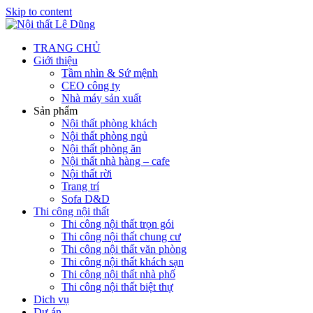
Skip to content
TRANG CHỦ
Giới thiệu
Tầm nhìn & Sứ mệnh
CEO công ty
Nhà máy sản xuất
Sản phẩm
Nội thất phòng khách
Nội thất phòng ngủ
Nội thất phòng ăn
Nội thất nhà hàng – cafe
Nội thất rời
Trang trí
Sofa D&D
Thi công nội thất
Thi công nội thất trọn gói
Thi công nội thất chung cư
Thi công nội thất văn phòng
Thi công nội thất khách sạn
Thi công nội thất nhà phố
Thi công nội thất biệt thự
Dich vụ
Dự án