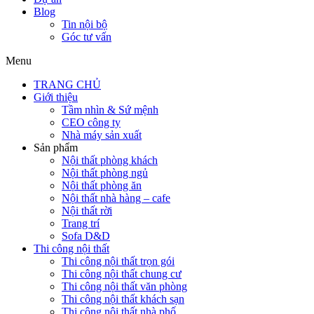
Blog
Tin nội bộ
Góc tư vấn
Menu
TRANG CHỦ
Giới thiệu
Tầm nhìn & Sứ mệnh
CEO công ty
Nhà máy sản xuất
Sản phẩm
Nội thất phòng khách
Nội thất phòng ngủ
Nội thất phòng ăn
Nội thất nhà hàng – cafe
Nội thất rời
Trang trí
Sofa D&D
Thi công nội thất
Thi công nội thất trọn gói
Thi công nội thất chung cư
Thi công nội thất văn phòng
Thi công nội thất khách sạn
Thi công nội thất nhà phố