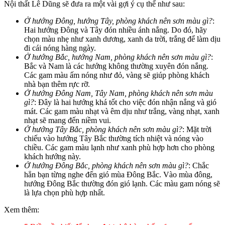
Nội thất Lê Dũng sẽ đưa ra một vài gợi ý cụ thể như sau:
Ở hướng Đông, hướng Tây, phòng khách nên sơn màu gì?
:
Hai hướng Đông và Tây đón nhiều ánh nắng. Do đó, hãy
chọn màu nhẹ như xanh dương, xanh da trời, trắng để làm dịu
đi cái nóng hàng ngày.
Ở hướng Bắc, hướng Nam, phòng khách nên sơn màu gì?
:
Bắc và Nam là các hướng không thường xuyên đón nắng.
Các gam màu ấm nóng như đỏ, vàng sẽ giúp phòng khách
nhà bạn thêm rực rỡ.
Ở hướng Đông Nam, Tây Nam, phòng khách nên sơn màu
gì?
: Đây là hai hướng khá tốt cho việc đón nhận nắng và gió
mát. Các gam màu nhạt và êm dịu như trắng, vàng nhạt, xanh
nhạt sẽ mang đến niềm vui.
Ở hướng Tây Bắc, phòng khách nên sơn màu gì?
: Mặt trời
chiếu vào hướng Tây Bắc thường tích nhiệt và nóng vào
chiều. Các gam màu lạnh như xanh phù hợp hơn cho phòng
khách hướng này.
Ở hướng Đông Bắc, phòng khách nên sơn màu gì?
: Chắc
hẳn bạn từng nghe đến gió mùa Đông Bắc. Vào mùa đông,
hướng Đông Bắc thường đón gió lạnh. Các màu gam nóng sẽ
là lựa chọn phù hợp nhất.
Xem thêm: