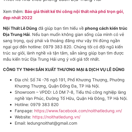
Xem thêm:
Báo giá thiết kế thi công nội thất nhà phố trọn gói,
đẹp nhất 2022
Nội Thất Lê Dũng
đã giúp bạn tìm hiểu về
phong cách kiến trúc
Địa Trung Hải
. Nếu bạn muốn không gian sống của mình có vẻ
sang trọng, quý phái và thoáng đãng như vậy thì đừng ngần
ngại gọi đến hotline: 0979 383 820. Chúng tôi có đội ngũ kiến
trúc sư giỏi, lành nghề và tận tâm, sẵn sàng giúp bạn tìm được
mẫu kiến trúc Địa Trung Hải ưng ý với giá tốt nhất.
CÔNG TY TNHH SẢN XUẤT THƯƠNG MẠI & DỊCH VỤ LÊ DŨNG
Địa chỉ: Số 74 -76 ngõ 191, Phố Khương Thượng, Phường
Khương Thượng, Quận Đống Đa, TP Hà Nội.
Showroom – VPDD: Lô DM 7-8, Tiểu thủ công nghiệp làng
nghề Vạn Phúc, Đường Tố Hữu, Quận Hà Đông, TP Hà Nội.
Hotline: 0979 383 820
Fanpage:
https://www.facebook.com/noithatledung.vn/
Website:
https://noithatledung.vn/
Email: ledungnoithat@gmail.com