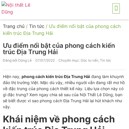
TRANG CHỦ
GIỚI THI
SẢN PHẨ
THI CÔNG NỘI THẤ
DICH VỤ
Trang chủ
/
Tin tức
/ Ưu điểm nổi bật của phong cách
kiến trúc Địa Trung Hải
Ưu điểm nổi bật của phong cách kiến
trúc Địa Trung Hải
Đăng bởi
Dũng Lê
07/07/2022
Chuyên mục:
Góc tư vấn
,
Tin tức
Hiện nay,
phong cách kiến trúc Địa Trung Hải
đang làm khuynh
đảo thị trường Việt. Mặc dù vậy, nhiều người vẫn đang rất mơ hồ
về đặc trưng của phong cách thiết kế này. Liệu lựa chọn này có
gì đặc trưng? Xem ngay chia sẻ sau của Nội Thất Lê Dũng, bạn
sẽ biết được vì sao phong cách Địa Trung Hải lại hút khách như
vậy.
Khái niệm về phong cách