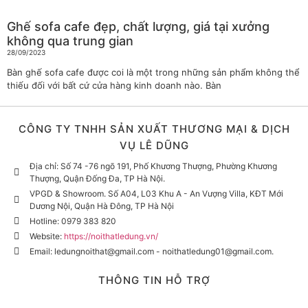
Ghế sofa cafe đẹp, chất lượng, giá tại xưởng
không qua trung gian
28/09/2023
Bàn ghế sofa cafe được coi là một trong những sản phẩm không thể
thiếu đối với bất cứ cửa hàng kinh doanh nào. Bàn
CÔNG TY TNHH SẢN XUẤT THƯƠNG MẠI & DỊCH
VỤ LÊ DŨNG
Địa chỉ: Số 74 -76 ngõ 191, Phố Khương Thượng, Phường Khương
Thượng, Quận Đống Đa, TP Hà Nội.
VPGD & Showroom. Số A04, L03 Khu A - An Vượng Villa, KĐT Mới
Dương Nội, Quận Hà Đông, TP Hà Nội
Hotline: 0979 383 820
Website:
https://noithatledung.vn/
Email: ledungnoithat@gmail.com - noithatledung01@gmail.com.
THÔNG TIN HỖ TRỢ