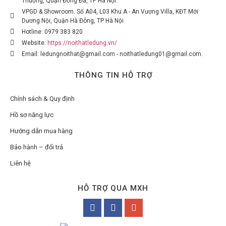
Thượng, Quận Đống Đa, TP Hà Nội.
VPGD & Showroom. Số A04, L03 Khu A - An Vượng Villa, KĐT Mới
Dương Nội, Quận Hà Đông, TP Hà Nội
Hotline: 0979 383 820
Website:
https://noithatledung.vn/
Email: ledungnoithat@gmail.com - noithatledung01@gmail.com.
THÔNG TIN HỖ TRỢ
Chính sách & Quy định
Hồ sơ năng lực
Hướng dẫn mua hàng
Bảo hành – đổi trả
Liên hệ
HỖ TRỢ QUA MXH