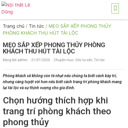
TRANG CHỦ
GIỚI THI
SẢN PH
THI CÔNG NỘI THẤ
DICH VỤ
Trang chủ
/
Tin tức
/ MẸO SẮP XẾP PHONG THỦY
PHÒNG KHÁCH THU HÚT TÀI LỘC
MẸO SẮP XẾP PHONG THỦY PHÒNG
KHÁCH THU HÚT TÀI LỘC
Đăng bởi
admin
21/07/2020
Chuyên mục:
Góc tư vấn
,
Tin tức
Phòng khách sẽ không còn tẻ nhạt nếu chúng ta biết cách bày trí,
nhưng càng tuyệt vời hơn nếu biết cách trang trí phòng khách mang
lại tài lộc và sự thịnh vượng cho gia đình.
Chọn hướng thích hợp khi
trang trí phòng khách theo
phong thủy