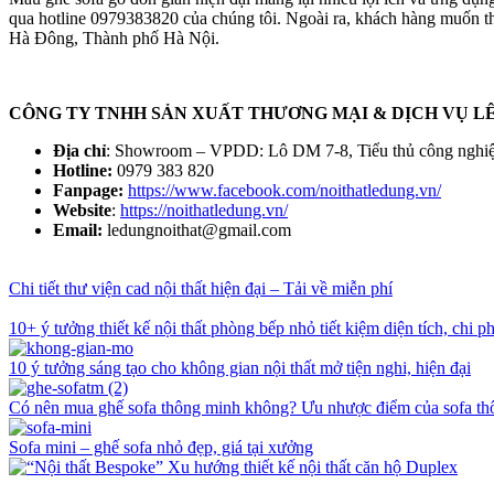
qua hotline 0979383820 của chúng tôi. Ngoài ra, khách hàng muốn 
Hà Đông, Thành phố Hà Nội.
CÔNG TY TNHH SẢN XUẤT THƯƠNG MẠI & DỊCH VỤ L
Địa chỉ
: Showroom – VPDD: Lô DM 7-8, Tiểu thủ công nghi
Hotline:
0979 383 820
Fanpage:
https://www.facebook.com/noithatledung.vn/
Website
:
https://noithatledung.vn/
Email:
ledungnoithat@gmail.com
Chi tiết thư viện cad nội thất hiện đại – Tải về miễn phí
10+ ý tưởng thiết kế nội thất phòng bếp nhỏ tiết kiệm diện tích, chi ph
10 ý tưởng sáng tạo cho không gian nội thất mở tiện nghi, hiện đại
Có nên mua ghế sofa thông minh không? Ưu nhược điểm của sofa t
Sofa mini – ghế sofa nhỏ đẹp, giá tại xưởng