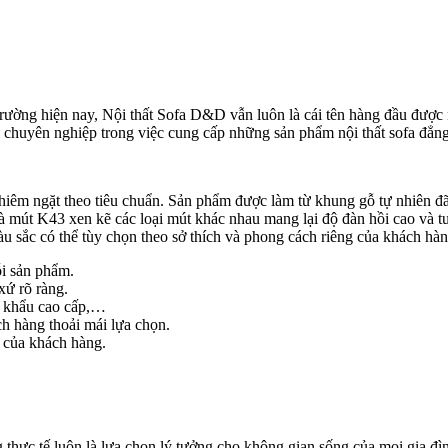
ị trường hiện nay, Nội thất Sofa D&D vẫn luôn là cái tên hàng đầu đượ
và chuyên nghiệp trong việc cung cấp những sản phẩm nội thất sofa đẳng
hiêm ngặt theo tiêu chuẩn. Sản phẩm được làm từ khung gỗ tự nhiên đ
 mút K43 xen kẽ các loại mút khác nhau mang lại độ đàn hồi cao và tu
àu sắc có thể tùy chọn theo sở thích và phong cách riêng của khách hà
ỗi sản phẩm.
xứ rõ ràng.
ập khẩu cao cấp,…
h hàng thoải mái lựa chọn.
 của khách hàng.
g thực tế luôn là lựa chọn lý tưởng cho không gian sống của mọi gia đ