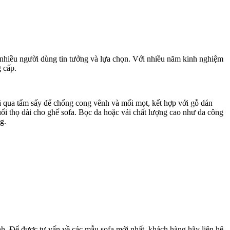
c nhiều người dùng tin tưởng và lựa chọn. Với nhiều năm kinh nghiệm
 cấp.
ã qua tẩm sấy để chống cong vênh và mối mọt, kết hợp với gỗ dán
ổi thọ dài cho ghế sofa. Bọc da hoặc vải chất lượng cao như da công
ng.
ình. Để được tư vấn về các mẫu sofa mới nhất, khách hàng hãy liên hệ