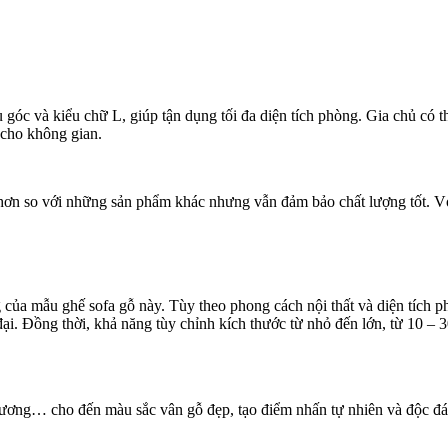
ểu góc và kiểu chữ L, giúp tận dụng tối đa diện tích phòng. Gia chủ có t
 cho không gian.
 hơn so với những sản phẩm khác nhưng vẫn đảm bảo chất lượng tốt. Với
của mẫu ghế sofa gỗ này. Tùy theo phong cách nội thất và diện tích p
n đại. Đồng thời, khả năng tùy chỉnh kích thước từ nhỏ đến lớn, từ 10 
, hương… cho đến màu sắc vân gỗ đẹp, tạo điểm nhấn tự nhiên và độc đ