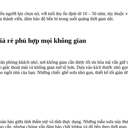
ều người lựa chọn nó, với tuổi thọ ổn định từ 10 – 50 năm, tùy thuộc v
u thành viên, đảm bảo độ bền bỉ trong suốt quãng thời gian dài.
giá rẻ phù hợp mọi không gian
 căn phòng khách nhỏ, nơi không gian cần được tối ưu hóa mà vẫn giữ 
cảm giác thoải mái và không gian mở rộ hơn. Dựa vào kích thước nhỏ gọ
ho ngôi nhà của bạn. Những chiếc ghế sofa nhỏ gọn, thiết kế tối giản 
hoàn hảo giữa tính thẩm mỹ và tính thực dụng. Những mẫu sofa này thườ
 cao cấp, nhưng chúng vẫn đảm bảo chất lượng và độ bền theo thời gi