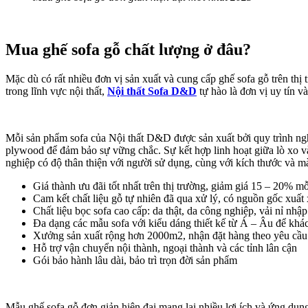
Mua ghế sofa gỗ chất lượng ở đâu?
Mặc dù có rất nhiều đơn vị sản xuất và cung cấp ghế sofa gỗ trên th
trong lĩnh vực nội thất,
Nội thất Sofa D&D
tự hào là đơn vị uy tín 
Mỗi sản phẩm sofa của Nội thất D&D được sản xuất bởi quy trình ng
plywood để đảm bảo sự vững chắc. Sự kết hợp linh hoạt giữa lò xo và
nghiệp có độ thân thiện với người sử dụng, cùng với kích thước và m
Giá thành ưu đãi tốt nhất trên thị trường, giảm giá 15 – 20% m
Cam kết chất liệu gỗ tự nhiên đã qua xử lý, có nguồn gốc xuất 
Chất liệu bọc sofa cao cấp: da thật, da công nghiệp, vải nỉ nh
Đa dạng các mẫu sofa với kiểu dáng thiết kế từ Á – Âu để khác
Xưởng sản xuất rộng hơn 2000m2, nhận đặt hàng theo yêu cầu
Hỗ trợ vận chuyển nội thành, ngoại thành và các tỉnh lân cận
Gói bảo hành lâu dài, bảo trì trọn đời sản phẩm
Mẫu ghế sofa gỗ đơn giản hiện đại mang lại nhiều lợi ích và ứng dụn