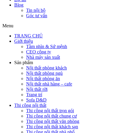
Blog
Tin nội bộ
Góc tư vấn
Menu
TRANG CHỦ
Giới thiệu
Tầm nhìn & Sứ mệnh
CEO công ty
Nhà máy sản xuất
Sản phẩm
Nội thất phòng khách
Nội thất phòng ngủ
Nội thất phòng ăn
Nội thất nhà hàng – cafe
Nội thất rời
Trang trí
Sofa D&D
Thi công nội thất
Thi công nội thất trọn gói
Thi công nội thất chung cư
Thi công nội thất văn phòng
Thi công nội thất khách sạn
Thi công nội thất nhà phố