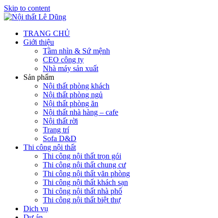
Skip to content
TRANG CHỦ
Giới thiệu
Tầm nhìn & Sứ mệnh
CEO công ty
Nhà máy sản xuất
Sản phẩm
Nội thất phòng khách
Nội thất phòng ngủ
Nội thất phòng ăn
Nội thất nhà hàng – cafe
Nội thất rời
Trang trí
Sofa D&D
Thi công nội thất
Thi công nội thất trọn gói
Thi công nội thất chung cư
Thi công nội thất văn phòng
Thi công nội thất khách sạn
Thi công nội thất nhà phố
Thi công nội thất biệt thự
Dich vụ
Dự án