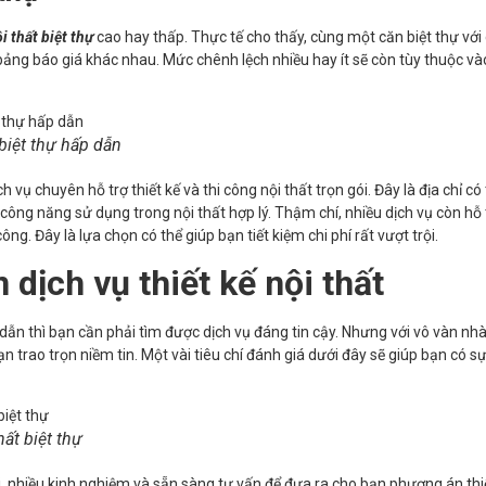
i thất biệt thự
cao hay thấp. Thực tế cho thấy, cùng một căn biệt thự với
 bảng báo giá khác nhau. Mức chênh lệch nhiều hay ít sẽ còn tùy thuộc và
t biệt thự hấp dẫn
vụ chuyên hỗ trợ thiết kế và thi công nội thất trọn gói. Đây là địa chỉ có
ông năng sử dụng trong nội thất hợp lý. Thậm chí, nhiều dịch vụ còn hỗ
công. Đây là lựa chọn có thể giúp bạn tiết kiệm chi phí rất vượt trội.
 dịch vụ thiết kế nội thất
dẫn thì bạn cần phải tìm được dịch vụ đáng tin cậy. Nhưng với vô vàn nh
bạn trao trọn niềm tin. Một vài tiêu chí đánh giá dưới đây sẽ giúp bạn có s
hất biệt thự
iỏi, nhiều kinh nghiệm và sẵn sàng tư vấn để đưa ra cho bạn phương án thi