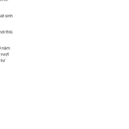
hát sinh
ới thôi.
10 năm
 vượt
c sự