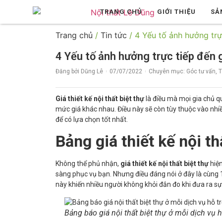
TRANG CHỦ
GIỚI THIỆU
SẢ
Trang chủ
/
Tin tức
/ 4 Yếu tố ảnh hưởng trực
4 Yếu tố ảnh hưởng trực tiếp đến gi
Đăng bởi
Dũng Lê
07/07/2022
Chuyên mục:
Góc tư vấn
,
T
Giá thiết kế nội thất biệt thự
là điều mà mọi gia chủ q
mức giá khác nhau. Điều này sẽ còn tùy thuộc vào nhiề
để có lựa chọn tốt nhất.
Bảng giá thiết kế nội t
Không thể phủ nhận,
giá thiết kế nội thất biệt thự
hiện
sàng phục vụ bạn. Nhưng điều đáng nói ở đây là cùng 
này khiến nhiều người không khỏi đắn đo khi đưa ra sự
Bảng báo giá nội thất biệt thự ở mỗi dịch vụ h