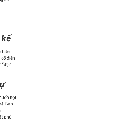
 kế
h hiện
 cổ điển
ẽ “đội”
 thự
 muốn nội
hế. Bạn
n
hất phù