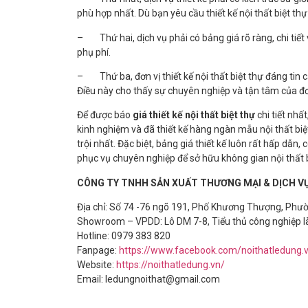
phù hợp nhất. Dù bạn yêu cầu thiết kế nội thất biệt 
–
Thứ hai, dịch vụ phải có bảng giá rõ ràng, chi tiế
phụ phí.
–
Thứ ba, đơn vị thiết kế nội thất biệt thự đáng tin
Điều này cho thấy sự chuyên nghiệp và tận tâm của đơn 
Để được báo
giá thiết kế nội thất biệt thự
chi tiết nhấ
kinh nghiệm và đã thiết kế hàng ngàn mẫu nội thất bi
trội nhất. Đặc biệt, bảng giá thiết kế luôn rất hấp dẫn,
phục vụ chuyên nghiệp để sở hữu không gian nội thất 
CÔNG TY TNHH SẢN XUẤT THƯƠNG MẠI & DỊCH VỤ
Địa chỉ: Số 74 -76 ngõ 191, Phố Khương Thượng, Phư
Showroom – VPDD: Lô DM 7-8, Tiểu thủ công nghiệp l
Hotline: 0979 383 820
Fanpage:
https://www.facebook.com/noithatledung.
Website:
https://noithatledung.vn/
Email: ledungnoithat@gmail.com