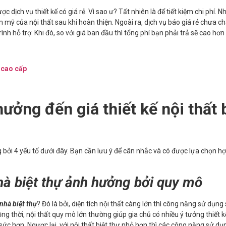
 dịch vụ thiết kế có giá rẻ. Vì sao ư? Tất nhiên là để tiết kiệm chi phí. 
 mỹ của nội thất sau khi hoàn thiện. Ngoài ra, dịch vụ báo giá rẻ chưa ch
ình hỗ trợ. Khi đó, so với giá ban đầu thì tổng phí bạn phải trả sẽ cao hơn
, cao cấp
ưởng đến giá thiết kế nội thất 
bởi 4 yếu tố dưới đây. Bạn cần lưu ý để cân nhắc và có được lựa chọn hợp 
nhà biệt thự ảnh hưởng bởi quy mô
 nhà biệt thự
? Đó là bởi, diện tích nội thất càng lớn thì công năng sử dụng
ng thời, nội thất quy mô lớn thường giúp gia chủ có nhiều ý tưởng thiết k
g sức hơn. Ngược lại, với nội thất biệt thự nhỏ hơn thì các công năng sử dụ