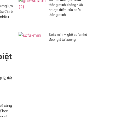
thông minh không? Ưu
Nhưng lựa
nhược điểm của sofa
ắc đã rẻ.
thông minh
 nhiều.
Sofa mini – ghế sofa nhỏ
đẹp, giá tại xưởng
biệt
lý, tiết
 sẽ càng
ế hơn.
ng sẽ