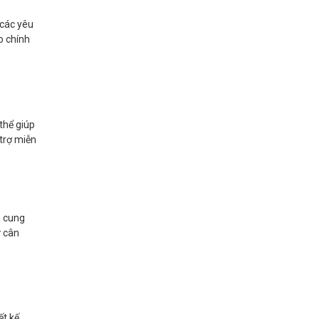
 các yêu
o chính
 thể giúp
 trợ miễn
à cung
ự cân
ết kế