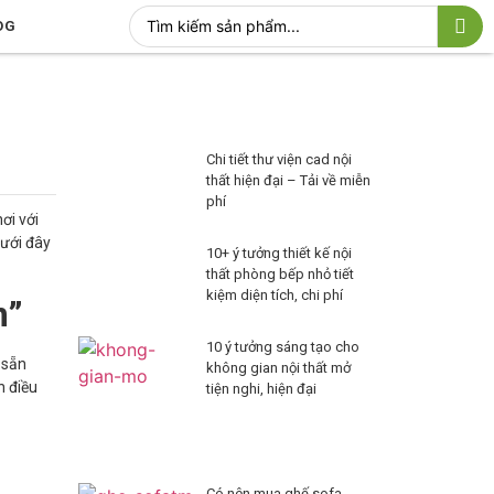
OG
Chi tiết thư viện cad nội
thất hiện đại – Tải về miễn
phí
ơi với
dưới đây
10+ ý tưởng thiết kế nội
thất phòng bếp nhỏ tiết
kiệm diện tích, chi phí
m”
10 ý tưởng sáng tạo cho
 sẵn
không gian nội thất mở
h điều
tiện nghi, hiện đại
Có nên mua ghế sofa