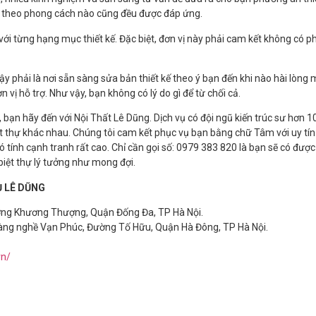
thự theo phong cách nào cũng đều được đáp ứng.
t với từng hạng mục thiết kế. Đặc biệt, đơn vị này phải cam kết không có p
 cậy phải là nơi sẵn sàng sửa bản thiết kế theo ý bạn đến khi nào hài lòng m
vị hỗ trợ. Như vậy, bạn không có lý do gì để từ chối cả.
t, bạn hãy đến với Nội Thất Lê Dũng. Dịch vụ có đội ngũ kiến trúc sư hơn 
ệt thự khác nhau. Chúng tôi cam kết phục vụ bạn bằng chữ Tâm với uy tín
 có tính cạnh tranh rất cao. Chỉ cần gọi số: 0979 383 820 là bạn sẽ có đượ
biệt thự lý tưởng như mong đợi.
 LÊ DŨNG
ờng Khương Thượng, Quận Đống Đa, TP Hà Nội.
àng nghề Vạn Phúc, Đường Tố Hữu, Quận Hà Đông, TP Hà Nội.
vn/