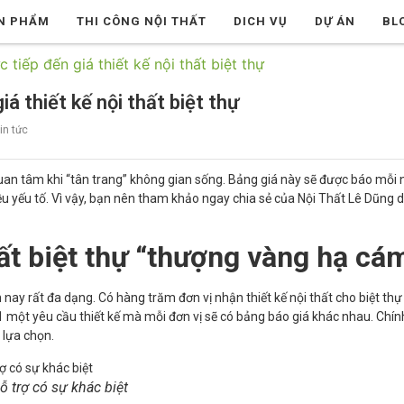
N PHẨM
THI CÔNG NỘI THẤT
DICH VỤ
DỰ ÁN
BL
 tiếp đến giá thiết kế nội thất biệt thự
á thiết kế nội thất biệt thự
in tức
uan tâm khi “tân trang” không gian sống. Bảng giá này sẽ được báo mỗi n
u yếu tố. Vì vậy, bạn nên tham khảo ngay chia sẻ của Nội Thất Lê Dũng 
hất biệt thự “thượng vàng hạ cá
 nay rất đa dạng. Có hàng trăm đơn vị nhận thiết kế nội thất cho biệt thự
1 một yêu cầu thiết kế mà mỗi đơn vị sẽ có bảng báo giá khác nhau. Chín
 lựa chọn.
ỗ trợ có sự khác biệt