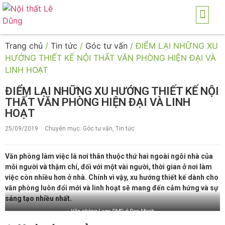
TRANG CHỦ
GIỚI THI
SẢN PH
THI CÔNG NỘI THẤ
DICH VỤ
Trang chủ
/
Tin tức
/
Góc tư vấn
/ ĐIỂM LẠI NHỮNG XU
HƯỚNG THIẾT KẾ NỘI THẤT VĂN PHÒNG HIỆN ĐẠI VÀ
LINH HOẠT
ĐIỂM LẠI NHỮNG XU HƯỚNG THIẾT KẾ NỘI
THẤT VĂN PHÒNG HIỆN ĐẠI VÀ LINH
HOẠT
25/09/2019
Chuyên mục:
Góc tư vấn
,
Tin tức
Văn phòng làm việc là nơi thân thuộc thứ hai ngoài ngôi nhà của
mỗi người và thậm chí, đối với một vài người, thời gian ở nơi làm
việc còn nhiều hơn ở nhà. Chính vì vậy, xu hướng thiết kế dành cho
văn phòng luôn đổi mới và linh hoạt sẽ mang đến cảm hứng và sự
sáng tạo nhiều nhất.
Văn phòng Lego PMD ở Đan Mạch