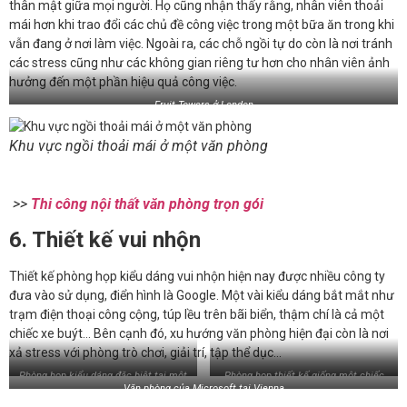
thân mật giữa mọi người. Họ cũng nhận thấy rằng, nhân viên thoải
mái hơn khi trao đổi các chủ đề công việc trong một bữa ăn trong khi
vẫn đang ở nơi làm việc. Ngoài ra, các chỗ ngồi tự do còn là nơi tránh
các stress cũng như các không gian riêng tư hơn cho nhân viên ảnh
hưởng đến một phần hiệu quả công việc.
Fruit Towers ở London
Khu vực ngồi thoải mái ở một văn phòng
>>
Thi công nội thất văn phòng trọn gói
6. Thiết kế vui nhộn
Thiết kế phòng họp kiểu dáng vui nhộn hiện nay được nhiều công ty
đưa vào sử dụng, điển hình là Google. Một vài kiểu dáng bắt mắt như
trạm điện thoại công cộng, túp lều trên bãi biển, thậm chí là cả một
chiếc xe buýt… Bên cạnh đó, xu hướng văn phòng hiện đại còn là nơi
xả stress với phòng trò chơi, giải trí, tập thể dục…
Phòng họp kiểu dáng đặc biệt tại một
Phòng họp thiết kế giống một chiếc
Văn phòng của Microsoft tại Vienna
trong những văn phòng London của
xe buýt tại YouTube
Google