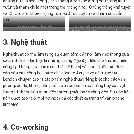
những bức tường “sống”, cầu thang được xây dựng như trong khu
vườn và thậm chí là một trang trại trong nhà… Chúng trông khá tuyệt
và tốt cho sức khỏe mọi người nếu được duy trì và chăm sóc cẩn
thận.
Văn phòng tại Oxford của
Tay vịn của lan can cầu thang là hệ
Kết hợp một không gian văn phòng với
British Gas
thống cây xanh trang trí
một khu vực ngoài trời
tuyệt đẹp
3. Nghệ thuật
Một trang trại đô thị tại văn phòng ở
Tokyo của Pasona
Nghệ thuật có thể làm tăng sự quan tâm đến nơi làm việc thông qua
các hình ảnh, đặc biệt là những thông điệp đại diện cho thương hiệu
công ty. Thông qua các mẫu thiết kế thú vị và giản dị nêu bật được
văn hóa của công ty. Thậm chí, công ty Acrylicize có trụ sở tại
London chuyên tạo ra tác phẩm nghệ thuật riêng biệt cho các văn
phòng, do đó, không cần phải dựa vào bản in sáo rỗng hay các vật
trang trí không liên quan đến thương hiệu hoặc công việc. Sự gắn kết
nên được tạo ra ở mọi nơi ngay cả các thiết kế trang trí văn phòng
làm việc.
4. Co-working