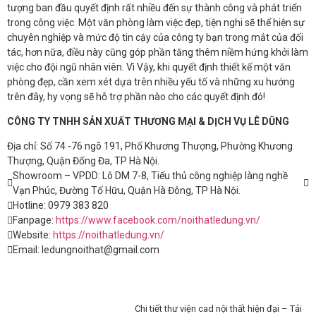
tượng ban đầu quyết định rất nhiều đến sự thành công và phát triển
trong công việc. Một văn phòng làm việc đẹp, tiện nghi sẽ thể hiện sự
chuyên nghiệp và mức độ tin cậy của công ty bạn trong mắt của đối
tác, hơn nữa, điều này cũng góp phần tăng thêm niềm hứng khởi làm
việc cho đội ngũ nhân viên. Vì Vậy, khi quyết định thiết kế một văn
phòng đẹp, cần xem xét dựa trên nhiều yếu tố và những xu hướng
trên đây, hy vọng sẽ hỗ trợ phần nào cho các quyết định đó!
CÔNG TY TNHH SẢN XUẤT THƯƠNG MẠI & DỊCH VỤ LÊ DŨNG
Địa chỉ: Số 74 -76 ngõ 191, Phố Khương Thượng, Phường Khương
Thượng, Quận Đống Đa, TP Hà Nội.
Showroom – VPDD: Lô DM 7-8, Tiểu thủ công nghiệp làng nghề
Vạn Phúc, Đường Tố Hữu, Quận Hà Đông, TP Hà Nội.
Hotline: 0979 383 820
Fanpage:
https://www.facebook.com/noithatledung.vn/
Website:
https://noithatledung.vn/
Email: ledungnoithat@gmail.com
Chi tiết thư viện cad nội thất hiện đại – Tải