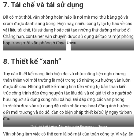
7. Tái chế và tái sử dụng
Đã có một thời, văn phòng hoàn hảo là nơi mà mọi thứ bằng gỗ và
crom được đánh sáng bóng. Hiện nay, nhiều công ty lại tự hào về các
vật liệu tái chế, tái sử dụng hoặc cải tạo những thứ dường như bỏ đi.
Chẳng hạn, container vận chuyển được sử dụng để tạo ra một phòng
họp trong một văn phòng ở
Cape Town
.
Văn phòng 99c ở thành phố Cape
Văn phòng Foursquare tại New York
8. Thiết kế “xanh”
Town
Tuy các thiết kế mang tính hiện đại và chức năng tiện nghi nhưng
thân thiện với môi trường là một trong số những xu hướng vẫn luôn
được đề cao. Những thiết kế mang tính bền vững tự bản thân kiến
trúc công trình đáp ứng nguyên tắc lâu dài và có giá trị cho người sở
hữu, người sử dụng cũng như xã hội. Để đáp ứng, các văn phòng
trước khi đưa vào sử dụng đều cân nhắc mọi hoạt động ảnh hưởng
đến môi trường và do đó, cần có biện pháp thiết kế xử lý ngay từ ban
đầu.
Thiết kế tiết kiệm điện năng của Paramount House
Văn phòng làm việc có thể xem là bộ mặt của toàn công ty. Vì vậy, ấn