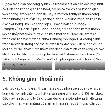
Sự gia tăng của các công ty nhỏ và freelancers đã dẫn đến một nhu
cầu lớn cho không gian linh hoạt, nơi họ có thể chia sẽ không gian
văn phòng làm việc như nhau. Đây là một câu chuyện thành công
trong những năm gần đây. Không gian co-working mọc lên khắp nơi,
đặc biệt trong lĩnh vực công nghệ. Chẳng hạn như
Google
Campus
của Goole ở phía Đông London, nơi các công ty mới thành
lập có thể phát triển “dưới cùng một mái nhà”. “Mặc dù làm việc
trong các lĩnh vực tương tự nhau, nhưng mọi người lại không cạnh
tranh lẫn nhau trong các môi trường làm việc như văn phòng chung.
Mọi người đều thấy được thế mạnh riêng của mình và thường khuyến
khích học hỏi lẫn nhau và hợp tác làm việc”,
Andrea Chen
, Giám đốc
Điều hành
Propeller Incubator
, một văn phòng làm việc chung ở New
Orleans, nhận xét.
Một không gian co-working tại London
Dự án thiết kế nội thất của Betahaus
ở Sofia, Bulgaria
5. Không gian thoải mái
Việc tạo các không gian thoải mái sẽ giúp nhân viên quay trở lại bàn
làm việc với tinh thần tốt nhất và sẵn sàng cho mọi thứ. Để làm được
điều này, nhiều công ty đã cho xây dựng nhà bếp, phòng ăn để cung
cấp cho nhân viên những bữa ăn lành mạnh, tạo cảm giác gần gũi,