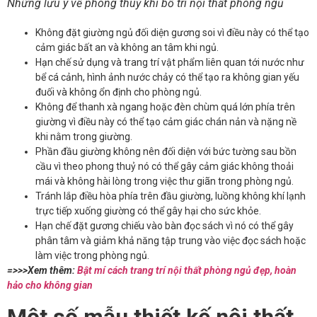
Những lưu ý về phong thuỷ khi bố trí nội thất phòng ngủ
Không đặt giường ngủ đối diện gương soi vì điều này có thể tạo
cảm giác bất an và không an tâm khi ngủ.
Hạn chế sử dụng và trang trí vật phẩm liên quan tới nước như
bể cá cảnh, hình ảnh nước chảy có thể tạo ra không gian yếu
đuối và không ổn định cho phòng ngủ.
Không để thanh xà ngang hoặc đèn chùm quá lớn phía trên
giường vì điều này có thể tạo cảm giác chán nản và nặng nề
khi nằm trong giường.
Phần đầu giường không nên đối diện với bức tường sau bồn
cầu vì theo phong thuỷ nó có thể gây cảm giác không thoải
mái và không hài lòng trong việc thư giãn trong phòng ngủ.
Tránh lắp điều hòa phía trên đầu giường, luồng không khí lạnh
trực tiếp xuống giường có thể gây hại cho sức khỏe.
Hạn chế đặt gương chiếu vào bàn đọc sách vì nó có thể gây
phân tâm và giảm khả năng tập trung vào việc đọc sách hoặc
làm việc trong phòng ngủ.
=>>>Xem thêm:
Bật mí cách trang trí nội thất phòng ngủ đẹp, hoàn
hảo cho không gian
Một số mẫu thiết kế nội thất