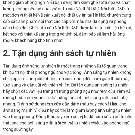
không gian phòng ngủ. Nếu bạn đang tìm kiếm ghế sofa đẹp và chất
lượng, không nên bỏ qua ghế sofa của Nội thất D&D. Nội thất D&D là
một đơn vị thiết kế và sản xuất nội thất uy tín tại Hà Nội, chuyên cung
cấp các sản phẩm nội thất cao cấp với mẫu mã đa dạng và phong
cách hiện đại. Ghế sofa của Nội thất D&D được làm từ chất liệu bền bỉ,
kết hợp với thiết kế sang trọng và tinh tế, đảm bảo sẽ làm hài lòng
mọi vị khách hàng khó tính nhất.
2. Tận dụng ánh sách tự nhiên
Tận dụng ánh sáng tự nhiên là một trong những yếu tố quan trọng
khi bố trí nội thất phòng ngủ cho vợ chồng. Ánh sáng tự nhiên không
chỉ giúp làm sáng căn phòng mà còn mang đến cảm giác thoải mái,
tươi sáng và gần gũi với thiên nhiên. Để tận dụng ánh sáng tự nhiên,
hãy chọn các vật liệu trang trí trong phòng ngủ như rèm cửa, rèm vải
mỏng hoặc rèm voan có khả năng tản ánh ánh sáng một cách nhẹ
nhàng. Tránh sử dụng rèm cửa dày, đậm màu hay các vật liệu che
ánh sáng mạnh, vì điều này có thể làm giảm lượng ánh sáng tự nhiên
vào trong phòng. Đồng thời, hãy xem xét vị trí đặt cửa sổ và bố trí nội
thất sao cho ánh sáng mặt trời có thể tự nhiên chiếu vào phòng ngủ
trong suốt ngày.