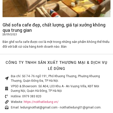
Ghế sofa cafe đẹp, chất lượng, giá tại xưởng không
qua trung gian
28/09/2023
Bàn ghế sofa cafe được coi là một trong những sản phẩm không thể thiếu
đối với bất cứ cửa hàng kinh doanh nào. Bàn
CÔNG TY TNHH SẢN XUẤT THƯƠNG MẠI & DỊCH VỤ
LÊ DŨNG
Địa chỉ: Số 74 -76 ngõ 191, Phố Khương Thượng, Phường Khương
Thượng, Quận Đống Đa, TP Hà Nội.
VPGD & Showroom. Số A04, L03 Khu A - An Vượng Villa, KĐT Mới
Dương Nội, Quận Hà Đông, TP Hà Nội
Hotline: 0979 383 820
Website:
https://noithatledung.vn/
Email: ledungnoithat@gmail.com - noithatledung01@gmail.com.