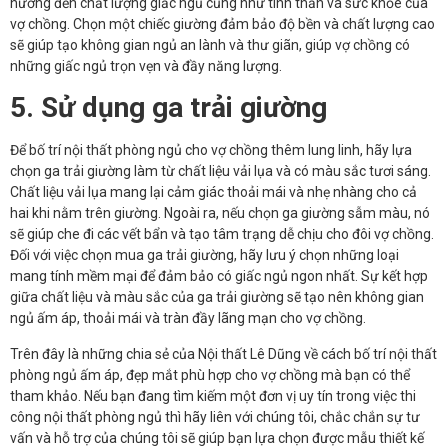
hưởng đến chất lượng giấc ngủ cũng như tinh thần và sức khỏe của
vợ chồng. Chọn một chiếc giường đảm bảo độ bền và chất lượng cao
sẽ giúp tạo không gian ngủ an lành và thư giãn, giúp vợ chồng có
những giấc ngủ trọn vẹn và đầy năng lượng.
5. Sử dụng ga trải giường
Để bố trí nội thất phòng ngủ cho vợ chồng thêm lung linh, hãy lựa
chọn ga trải giường làm từ chất liệu vải lụa và có màu sắc tươi sáng.
Chất liệu vải lụa mang lại cảm giác thoải mái và nhẹ nhàng cho cả
hai khi nằm trên giường. Ngoài ra, nếu chọn ga giường sẫm màu, nó
sẽ giúp che đi các vết bẩn và tạo tâm trạng dễ chịu cho đôi vợ chồng.
Đối với việc chọn mua ga trải giường, hãy lưu ý chọn những loại
mang tính mềm mại để đảm bảo có giấc ngủ ngon nhất. Sự kết hợp
giữa chất liệu và màu sắc của ga trải giường sẽ tạo nên không gian
ngủ ấm áp, thoải mái và tràn đầy lãng mạn cho vợ chồng.
Trên đây là những chia sẻ của Nội thất Lê Dũng về cách bố trí nội thất
phòng ngủ ấm áp, đẹp mắt phù hợp cho vợ chồng mà bạn có thể
tham khảo. Nếu bạn đang tìm kiếm một đơn vị uy tín trong việc thi
công nội thất phòng ngủ thì hãy liên với chúng tôi, chắc chắn sự tư
vấn và hỗ trợ của chúng tôi sẽ giúp bạn lựa chọn được mẫu thiết kế