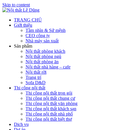
Skip to content
TRANG CHỦ
Giới thiệu
Tầm nhìn & Sứ mệnh
CEO công ty
Nhà máy sản xuất
Sản phẩm
Nội thất phòng khách
Nội thất phòng ngủ
Nội thất phòng ăn
Nội thất nhà hàng – cafe
Nội thất rời
Trang trí
Sofa D&D
Thi công nội thất
Thi công nội thất trọn gói
Thi công nội thất chung cư
Thi công nội thất văn phòng
Thi công nội thất khách sạn
Thi công nội thất nhà phố
Thi công nội thất biệt thự
Dich vụ
Dự án