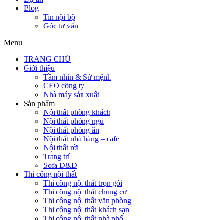
Blog
Tin nội bộ
Góc tư vấn
Menu
TRANG CHỦ
Giới thiệu
Tầm nhìn & Sứ mệnh
CEO công ty
Nhà máy sản xuất
Sản phẩm
Nội thất phòng khách
Nội thất phòng ngủ
Nội thất phòng ăn
Nội thất nhà hàng – cafe
Nội thất rời
Trang trí
Sofa D&D
Thi công nội thất
Thi công nội thất trọn gói
Thi công nội thất chung cư
Thi công nội thất văn phòng
Thi công nội thất khách sạn
Thi công nội thất nhà phố