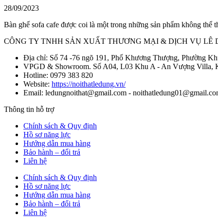
28/09/2023
Bàn ghế sofa cafe được coi là một trong những sản phẩm không thể t
CÔNG TY TNHH SẢN XUẤT THƯƠNG MẠI & DỊCH VỤ LÊ
Địa chỉ: Số 74 -76 ngõ 191, Phố Khương Thượng, Phường K
VPGD & Showroom. Số A04, L03 Khu A - An Vượng Villa,
Hotline: 0979 383 820
Website:
https://noithatledung.vn/
Email: ledungnoithat@gmail.com - noithatledung01@gmail.co
Thông tin hỗ trợ
Chính sách & Quy định
Hồ sơ năng lực
Hướng dẫn mua hàng
Bảo hành – đổi trả
Liên hệ
Chính sách & Quy định
Hồ sơ năng lực
Hướng dẫn mua hàng
Bảo hành – đổi trả
Liên hệ