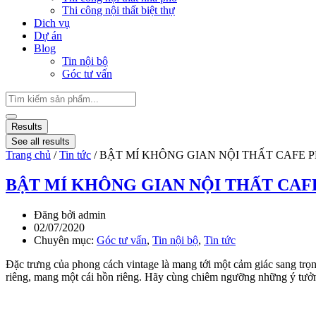
Thi công nội thất biệt thự
Dich vụ
Dự án
Blog
Tin nội bộ
Góc tư vấn
Results
See all results
Trang chủ
/
Tin tức
/ BẬT MÍ KHÔNG GIAN NỘI THẤT CAFE
BẬT MÍ KHÔNG GIAN NỘI THẤT CAF
Đăng bởi
admin
02/07/2020
Chuyên mục:
Góc tư vấn
,
Tin nội bộ
,
Tin tức
Đặc trưng của phong cách vintage là mang tới một cảm giác sang tr
riêng, mang một cái hồn riêng. Hãy cùng chiêm ngưỡng những ý tưởn