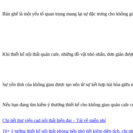
Bàn ghế là một yếu tố quan trọng mang lại sự đặc trưng cho không gia
Khi thiết kế nội thất quán cafe, những đồ vật nhỏ nhắn, đơn giản được
Sự yên tĩnh của không gian được tạo nên từ sự kết hợp hài hòa giữa n
Nếu bạn đang tìm kiếm ý thưởng thiết kế cho không gian quán cafe c
Chi tiết thư viện cad nội thất hiện đại – Tải về miễn phí
10+ ý tưởng thiết kế nội thất phòng bếp nhỏ tiết kiệm diện tích, chi ph