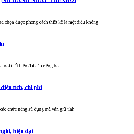
ỊNH HÀNH NHẤT THẾ GIỚI
ựa chọn được phong cách thiết kế là một điều không
hí
d nội thất hiện đại của riêng họ.
diện tích, chi phí
 các chức năng sử dụng mà vẫn giữ tính
nghi, hiện đại