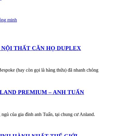
hông minh
Ế NỘI THẤT CĂN HỌ DUPLEX
 Bespoke (hay còn gọi là hàng thửa) đã nhanh chóng
NLAND PREMIUM – ANH TUẤN
g ngủ của gia đình anh Tuấn, tại chung cư Anland.