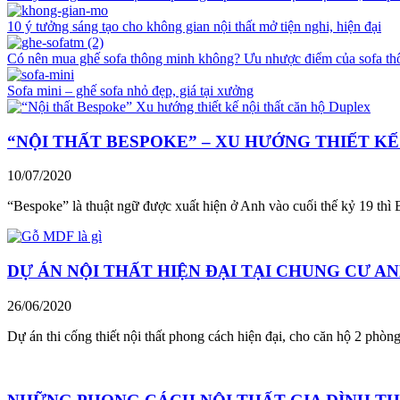
10 ý tưởng sáng tạo cho không gian nội thất mở tiện nghi, hiện đại
Có nên mua ghế sofa thông minh không? Ưu nhược điểm của sofa t
Sofa mini – ghế sofa nhỏ đẹp, giá tại xưởng
“NỘI THẤT BESPOKE” – XU HƯỚNG THIẾT K
10/07/2020
“Bespoke” là thuật ngữ được xuất hiện ở Anh vào cuối thế kỷ 19 thì
DỰ ÁN NỘI THẤT HIỆN ĐẠI TẠI CHUNG CƯ A
26/06/2020
Dự án thi cống thiết nội thất phong cách hiện đại, cho căn hộ 2 phòn