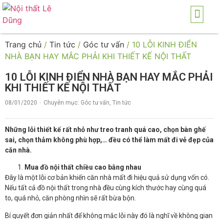
TRANG CHỦ
GIỚI THI
SẢN PH
THI CÔNG NỘI THẤ
DICH VỤ
Trang chủ
/
Tin tức
/
Góc tư vấn
/ 10 LỖI KINH ĐIỂN
NHÀ BẠN HAY MẮC PHẢI KHI THIẾT KẾ NỘI THẤT
10 LỖI KINH ĐIỂN NHÀ BẠN HAY MẮC PHẢI
KHI THIẾT KẾ NỘI THẤT
08/01/2020
Chuyên mục:
Góc tư vấn
,
Tin tức
Những lỗi thiết kế rất nhỏ như treo tranh quá cao, chọn bàn ghế
sai, chọn thảm không phù hợp,… đều có thể làm mất đi vẻ đẹp của
căn nhà.
Mua đồ nội thất chiều cao bằng nhau
Đây là một lỗi cơ bản khiến căn nhà mất đi hiệu quả sử dụng vốn có.
Nếu tất cả đồ nội thất trong nhà đều cùng kích thước hay cùng quá
to, quá nhỏ, căn phòng nhìn sẽ rất bừa bộn.
Bí quyết đơn giản nhất để không mắc lỗi này đó là nghĩ về không gian