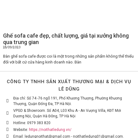
Ghế sofa cafe đẹp, chất lượng, giá tại xưởng không
qua trung gian
28/09/2023
Bàn ghế sofa cafe được coi là một trong những sản phẩm không thể thiếu
đối với bất cứ cửa hàng kinh doanh nào. Bàn
CÔNG TY TNHH SẢN XUẤT THƯƠNG MẠI & DỊCH VỤ
LÊ DŨNG
Địa chỉ: Số 74 -76 ngõ 191, Phố Khương Thượng, Phường Khương
Thượng, Quận Đống Đa, TP Hà Nội.
VPGD & Showroom. Số A04, L03 Khu A - An Vượng Villa, KĐT Mới
Dương Nội, Quận Hà Đông, TP Hà Nội
Hotline: 0979 383 820
Website:
https://noithatledung.vn/
Email: ledungnoithat@gmail.com - noithatledung01@gmail.com.