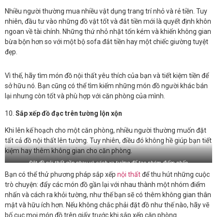
Nhiều người thường mua nhiều vật dụng trang trí nhỏ và rẻ tiền. Tuy
nhiên, đầu tư vào những đồ vật tốt và đắt tiền mới là quyết định khôn
ngoan về tài chính. Những thứ nhỏ nhặt tốn kém và khiến không gian
bừa bộn hơn so với một bộ sofa đắt tiền hay một chiếc giường tuyệt
đẹp.
Vì thế, hãy tìm món đồ nội thất yêu thích của bạn và tiết kiệm tiền để
sở hữu nó. Bạn cũng có thể tìm kiếm những món đồ người khác bán
lại nhưng còn tốt và phù hợp với căn phòng của mình.
10.
Sắp xếp đồ đạc trên tường lộn xộn
Khi lên kế hoạch cho một căn phòng, nhiều người thường muốn đặt
tất cả đồ nội thất lên tường. Tuy nhiên, điều đó không hề giúp bạn tiết
kiệm hay thêm không gian cho căn phòng.
Đặt đồ nội thất gần nhau và cách xa tường để tạo nhóm điểm nhấn
Bạn có thể thử phương pháp sắp xếp
nội thất
để thu hút những cuộc
trò chuyện: đẩy các món đồ gần lại với nhau thành một nhóm điểm
nhấn và cách ra khỏi tường, như thế bạn sẽ có thêm không gian thân
mật và hữu ích hơn. Nếu không chắc phải đặt đồ như thế nào, hãy vẽ
bố cục mọi món đồ trên giấy trước khi sắp xếp căn phòng.