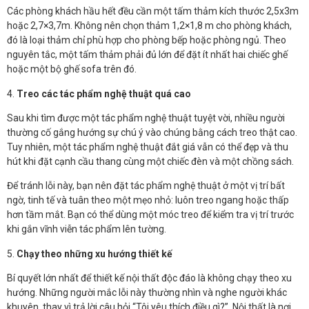
Các phòng khách hầu hết đều cần một tấm thảm kích thước 2,5x3m
hoặc 2,7×3,7m. Không nên chọn thảm 1,2×1,8 m cho phòng khách,
đó là loại thảm chỉ phù hợp cho phòng bếp hoặc phòng ngủ. Theo
nguyên tắc, một tấm thảm phải đủ lớn để đặt ít nhất hai chiếc ghế
hoặc một bộ ghế sofa trên đó.
4.
Treo các tác phẩm nghệ thuật quá cao
Sau khi tìm được một tác phẩm nghệ thuật tuyệt vời, nhiều người
thường cố gắng hướng sự chú ý vào chúng bằng cách treo thật cao.
Tuy nhiên, một tác phẩm nghệ thuật đắt giá vẫn có thể đẹp và thu
hút khi đặt cạnh cầu thang cùng một chiếc đèn và một chồng sách.
Để tránh lỗi này, bạn nên đặt tác phẩm nghệ thuật ở một vị trí bất
ngờ, tinh tế và tuân theo một mẹo nhỏ: luôn treo ngang hoặc thấp
hơn tầm mắt. Bạn có thể dùng một móc treo để kiểm tra vị trí trước
khi gắn vĩnh viễn tác phẩm lên tường.
5.
Chạy theo những xu hướng thiết kế
Bí quyết lớn nhất để thiết kế nội thất độc đáo là không chạy theo xu
hướng. Những người mắc lỗi này thường nhìn và nghe người khác
khuyên, thay vì trả lời câu hỏi “Tôi yêu thích điều gì?”. Nội thất là nơi