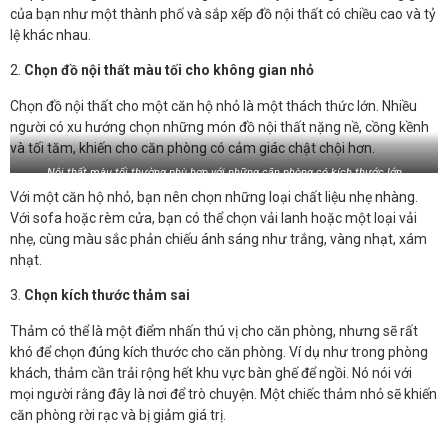
của bạn như một thành phố và sắp xếp đồ nội thất có chiều cao và tỷ
lệ khác nhau.
2.
Chọn đồ nội thất màu tối cho không gian nhỏ
Chọn đồ nội thất cho một căn hộ nhỏ là một thách thức lớn. Nhiều
người có xu hướng chọn những món đồ nội thất nặng nề, cồng kềnh
và tối tăm, khiến cho căn phòng có cảm giác chật chội hơn.
Nội thất màu tối thường phù hợp với những căn phòng có kích thước lớn
Với một căn hộ nhỏ, bạn nên chọn những loại chất liệu nhẹ nhàng.
Với sofa hoặc rèm cửa, bạn có thể chọn vải lanh hoặc một loại vải
nhẹ, cùng màu sắc phản chiếu ánh sáng như trắng, vàng nhạt, xám
nhạt.
3.
Chọn kích thước thảm sai
Thảm có thể là một điểm nhấn thú vị cho căn phòng, nhưng sẽ rất
khó để chọn đúng kích thước cho căn phòng. Ví dụ như trong phòng
khách, thảm cần trải rộng hết khu vực bàn ghế để ngồi. Nó nói với
mọi người rằng đây là nơi để trò chuyện. Một chiếc thảm nhỏ sẽ khiến
căn phòng rời rạc và bị giảm giá trị.