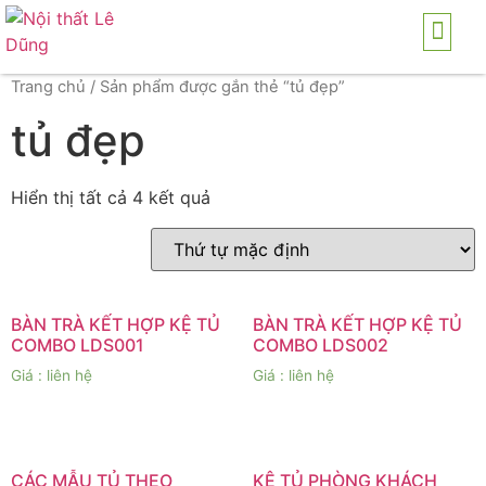
TRANG CHỦ
GIỚI THI
SẢN PH
THI CÔNG NỘI THẤ
DICH VỤ
Trang chủ
/ Sản phẩm được gắn thẻ “tủ đẹp”
tủ đẹp
Hiển thị tất cả 4 kết quả
BÀN TRÀ KẾT HỢP KỆ TỦ
BÀN TRÀ KẾT HỢP KỆ TỦ
COMBO LDS001
COMBO LDS002
Giá : liên hệ
Giá : liên hệ
CÁC MẪU TỦ THEO
KỆ TỦ PHÒNG KHÁCH