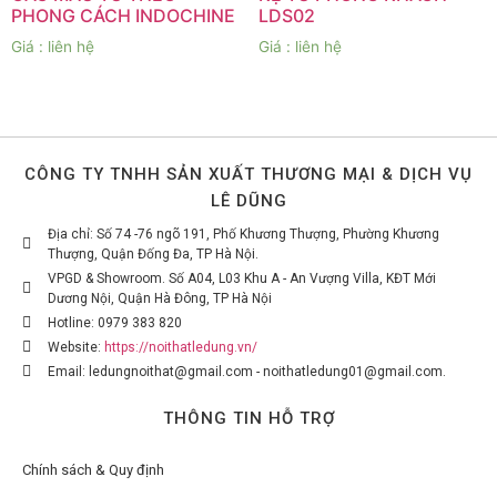
PHONG CÁCH INDOCHINE
LDS02
Giá : liên hệ
Giá : liên hệ
CÔNG TY TNHH SẢN XUẤT THƯƠNG MẠI & DỊCH VỤ
LÊ DŨNG
Địa chỉ: Số 74 -76 ngõ 191, Phố Khương Thượng, Phường Khương
Thượng, Quận Đống Đa, TP Hà Nội.
VPGD & Showroom. Số A04, L03 Khu A - An Vượng Villa, KĐT Mới
Dương Nội, Quận Hà Đông, TP Hà Nội
Hotline: 0979 383 820
Website:
https://noithatledung.vn/
Email: ledungnoithat@gmail.com - noithatledung01@gmail.com.
THÔNG TIN HỖ TRỢ
Chính sách & Quy định